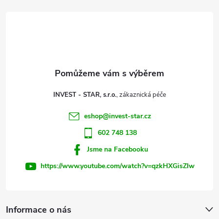
á
p
a
t
INVEST - STAR, s.r.o.
í
eshop
@
invest-star.cz
602 748 138
Jsme na Facebooku
https://www.youtube.com/watch?v=qzkHXGisZIw
Informace o nás