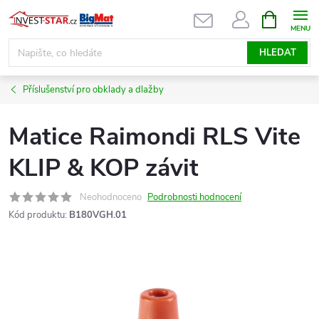
Přejít
NÁKUPNÍ
KOŠÍK
na
obsah
HLEDAT
Příslušenství pro obklady a dlažby
Matice Raimondi RLS Vite
KLIP & KOP závit
Neohodnoceno
Podrobnosti hodnocení
Kód produktu:
B180VGH.01