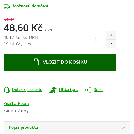
Možnosti doručení
54 Kč
48,60 Kč
/ ks
40,17 Kč bez DPH
Měrná
19,44 Kč / 1 m
cena:
VLOŽIT DO KOŠÍKU
Dotaz k produktu
Hlídací pes
Sdílet
Značka:
Robex
Záruka
:
2 roky
Popis produktu