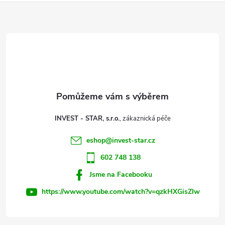
Z
á
p
a
t
INVEST - STAR, s.r.o.
í
eshop
@
invest-star.cz
602 748 138
Jsme na Facebooku
https://www.youtube.com/watch?v=qzkHXGisZIw