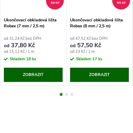
54 Kč
65 Kč
Ukončovací obkladová lišta
Ukončovací obkladová lišta
Robex (7 mm / 2,5 m)
Robex (8 mm / 2,5 m)
od 31,24 Kč bez DPH
od 47,52 Kč bez DPH
37,80 Kč
57,50 Kč
od
od
Měrná
Měrná
od 15,12 Kč / 1 m
od 23 Kč / 1 m
cena:
cena:
Skladem
18 ks
Skladem
17 ks
ZOBRAZIT
ZOBRAZIT