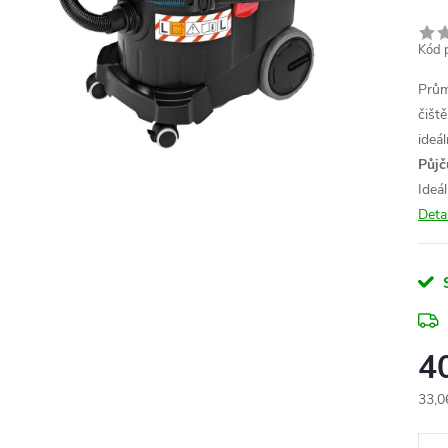
Kód 
Prům
čišt
ideá
Půjč
Ideá
Deta
4
33,0
Měr
cena