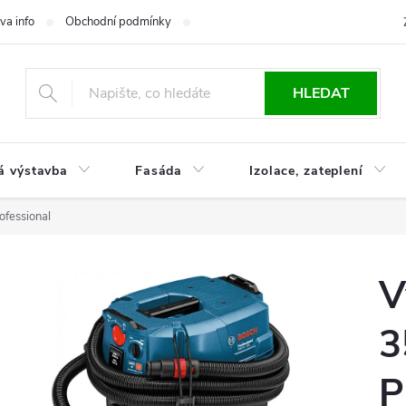
va info
Obchodní podmínky
Reklamace
Časté otázky
Ko
HLEDAT
á výstavba
Fasáda
Izolace, zateplení
fessional
V
3
P