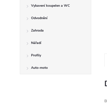
e
Vybavení koupelen a WC
l
Odvodnění
Zahrada
Nářadí
Profily
Auto-moto
B