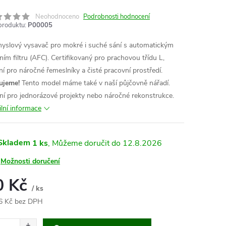
Neohodnoceno
Podrobnosti hodnocení
produktu:
P00005
yslový vysavač pro mokré i suché sání s automatickým
ěním filtru (AFC). Certifikovaný pro prachovou třídu L,
lní pro náročné řemeslníky a čisté pracovní prostředí.
ujeme!
Tento model máme také v naší půjčovně nářadí.
lní pro jednorázové projekty nebo náročné rekonstrukce.
ilní informace
Skladem
1 ks
12.8.2026
Možnosti doručení
0 Kč
/ ks
6 Kč bez DPH
ná
: