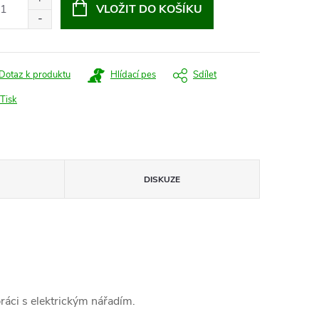
VLOŽIT DO KOŠÍKU
Dotaz k produktu
Hlídací pes
Sdílet
Tisk
DISKUZE
ráci s elektrickým nářadím.