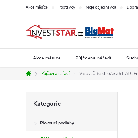
Přejít
Akce měsíce
Poptávky
Moje objednávka
Dopra
na
obsah
Akce měsíce
Půjčovna nářadí
Such
Půjčovna nářadí
Vysavač Bosch GAS 35 L AFC Pro
Domů
P
Přeskočit
Kategorie
kategorie
o
Plovoucí podlahy
s