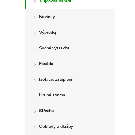
Půjčovna nářadí
t
Novinky
r
a
Výprodej
n
Suchá výstavba
n
Fasáda
í
Izolace, zateplení
p
Hrubá stavba
a
Střecha
n
Obklady a dlažby