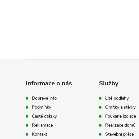
Z
á
Informace o nás
Služby
p
Doprava info
Lité podlahy
Podmínky
Omítky a stěrky
a
Časté otázky
Foukané izolace
t
Reklamace
Realizace domů
Kontakt
Stavební práce