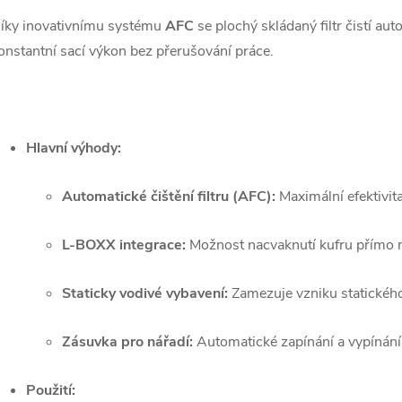
íky inovativnímu systému
AFC
se plochý skládaný filtr čistí au
onstantní sací výkon bez přerušování práce.
Hlavní výhody:
Automatické čištění filtru (AFC):
Maximální efektivit
L-BOXX integrace:
Možnost nacvaknutí kufru přímo n
Staticky vodivé vybavení:
Zamezuje vzniku statického
Zásuvka pro nářadí:
Automatické zapínání a vypínání
Použití: