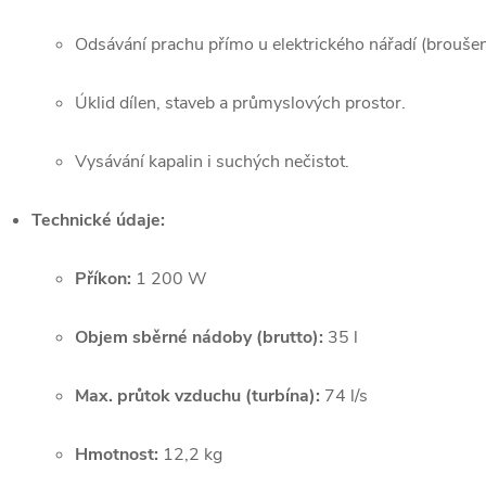
Odsávání prachu přímo u elektrického nářadí (broušení
Úklid dílen, staveb a průmyslových prostor.
Vysávání kapalin i suchých nečistot.
Technické údaje:
Příkon:
1 200 W
Objem sběrné nádoby (brutto):
35 l
Max. průtok vzduchu (turbína):
74 l/s
Hmotnost:
12,2 kg