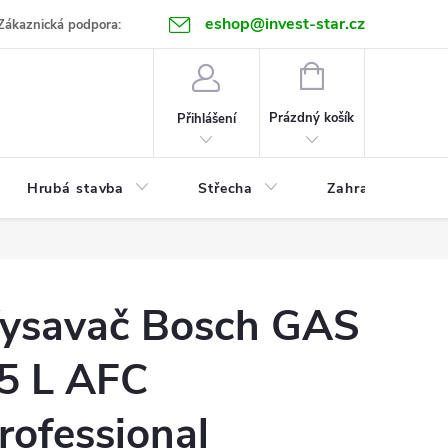
eshop@invest-star.cz
ntakt
Zákaznická podpora:
NÁKUPNÍ
KOŠÍK
Prázdný košík
Přihlášení
Hrubá stavba
Střecha
Zahrada
ysavač Bosch GAS
5 L AFC
rofessional