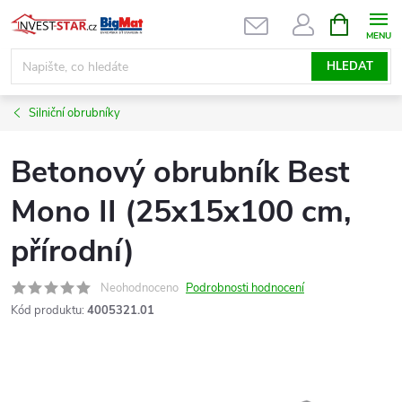
Přejít
NÁKUPNÍ
KOŠÍK
na
obsah
HLEDAT
Silniční obrubníky
Betonový obrubník Best
Mono II (25x15x100 cm,
přírodní)
Neohodnoceno
Podrobnosti hodnocení
Kód produktu:
4005321.01