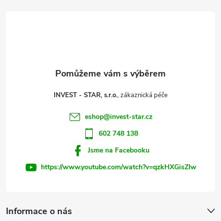
á
p
a
t
INVEST - STAR, s.r.o.
í
eshop
@
invest-star.cz
602 748 138
Jsme na Facebooku
https://www.youtube.com/watch?v=qzkHXGisZIw
Informace o nás