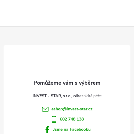
Z
á
p
a
t
INVEST - STAR, s.r.o.
í
eshop
@
invest-star.cz
602 748 138
Jsme na Facebooku