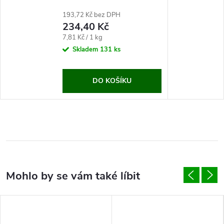
193,72 Kč bez DPH
234,40 Kč
Měrná
7,81 Kč / 1 kg
cena:
Skladem
131 ks
DO KOŠÍKU