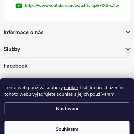
https://www.youtube.com/watch?v=qzkHXGisZIw
Informace o nás
Služby
Facebook
INVEST - STAR, s.r.o.
Tento web používá soubory
cookie
. Dalším procházením
tohoto webu vyjadřujete souhlas s jejich používáním.
Firemní web
Nastavení
Copyright 2026
INVEST - STAR, s.r.o.
. Všechna práva vyhrazena.
Souhlasím
Vytvořil Shoptet