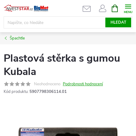
Přejít
NÁKUPNÍ
KOŠÍK
na
obsah
HLEDAT
Špachtle
Plastová stěrka s gumou
Kubala
Neohodnoceno
Podrobnosti hodnocení
Kód produktu:
5907798306114.01