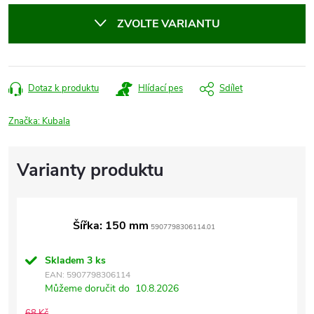
cena:
ZVOLTE VARIANTU
Dotaz k produktu
Hlídací pes
Sdílet
Značka:
Kubala
Šířka: 150 mm
5907798306114.01
Skladem
3 ks
EAN:
5907798306114
Můžeme doručit do
10.8.2026
68 Kč