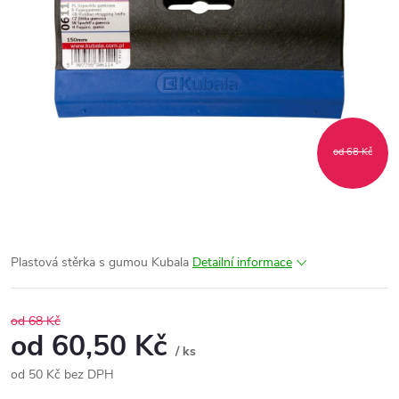
od 68 Kč
Plastová stěrka s gumou Kubala
Detailní informace
od 68 Kč
od
60,50 Kč
/ ks
od
50 Kč
bez DPH
Měrná