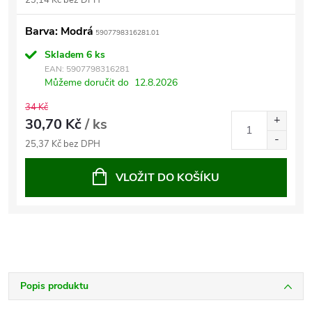
23,14 Kč bez DPH
Barva: Modrá
5907798316281.01
Skladem
6 ks
EAN:
5907798316281
Můžeme doručit do
12.8.2026
34 Kč
30,70 Kč
/ ks
25,37 Kč bez DPH
VLOŽIT DO KOŠÍKU
Popis produktu