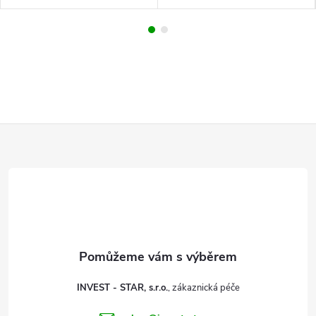
Z
á
p
a
t
INVEST - STAR, s.r.o.