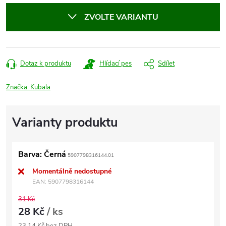
cena:
ZVOLTE VARIANTU
Dotaz k produktu
Hlídací pes
Sdílet
Značka:
Kubala
Barva: Černá
5907798316144.01
Momentálně nedostupné
EAN:
5907798316144
31 Kč
28 Kč
/ ks