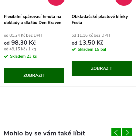
Flexibilní spárovací hmota na
Obkladačské plastové klínky
obklady a dlažbu Den Braven
Festa
CG2WA (2 kg)
od 81,24 Kč bez DPH
od 11,16 Kč bez DPH
98,30 Kč
13,50 Kč
od
od
Měrná
od 49,15 Kč / 1 kg
Skladem
15 bal
cena:
Skladem
23 ks
ZOBRAZIT
ZOBRAZIT