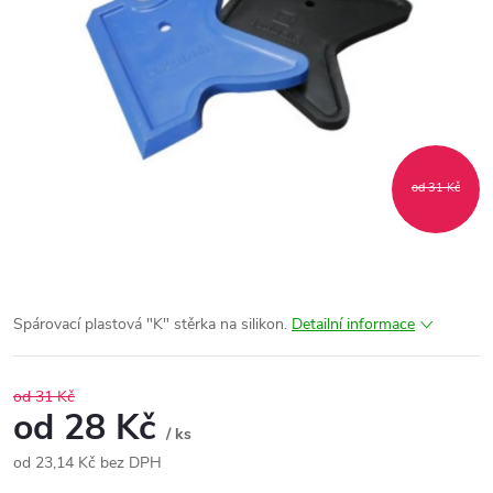
od 31 Kč
Spárovací plastová "K" stěrka na silikon.
Detailní informace
od 31 Kč
od
28 Kč
/ ks
od
23,14 Kč
bez DPH
Měrná