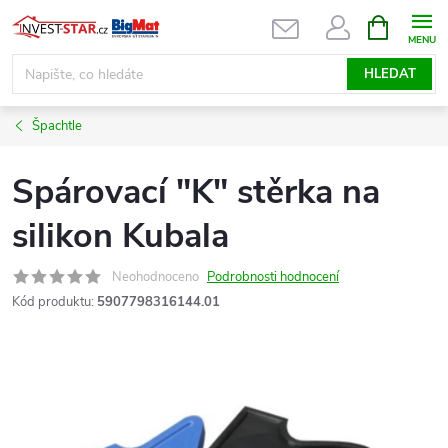
Přejít
NÁKUPNÍ
KOŠÍK
na
obsah
HLEDAT
Špachtle
Spárovací "K" stěrka na
silikon Kubala
Neohodnoceno
Podrobnosti hodnocení
Kód produktu:
5907798316144.01