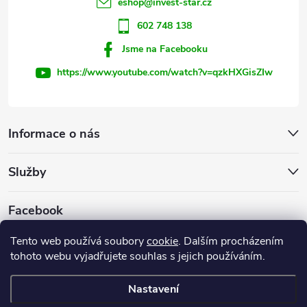
í
eshop
@
invest-star.cz
602 748 138
Jsme na Facebooku
https://www.youtube.com/watch?v=qzkHXGisZIw
Informace o nás
Služby
Facebook
Tento web používá soubory
cookie
. Dalším procházením
tohoto webu vyjadřujete souhlas s jejich používáním.
Firemní web
Nastavení