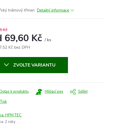
řský trámový třmen
Detailní informace
8 Kč
d
69,60 Kč
/ ks
7,52 Kč
bez DPH
ná
:
ZVOLTE VARIANTU
Dotaz k produktu
Hlídací pes
Sdílet
Tisk
ka:
HPM TEC
ka
:
2 roky