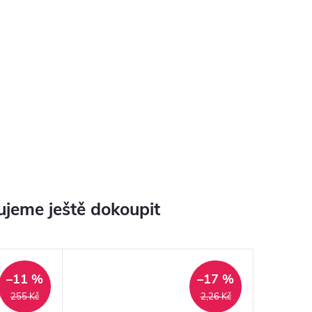
jeme ještě dokoupit
–11 %
–17 %
255 Kč
2,26 Kč