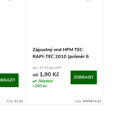
Zápustný vrut HPM TEC
RAPI-TEC 2010 (průměr 6
mm, T30)
od 1,57 Kč bez DPH
1,90 Kč
od
ZOBRAZIT
OBRAZIT
Skladem
>200 ks
Kód:
41.01
Kód:
4005972.01