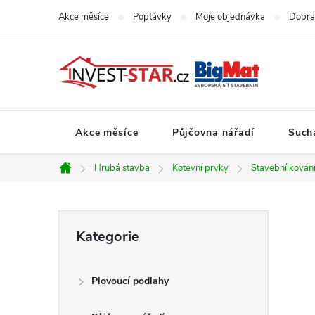
Přejít
Akce měsíce
Poptávky
Moje objednávka
Dopra
na
obsah
Akce měsíce
Půjčovna nářadí
Such
Hrubá stavba
Kotevní prvky
Stavební kován
Domů
P
Přeskočit
Kategorie
kategorie
o
Plovoucí podlahy
s