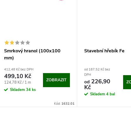
Smrkový hranol (100x100
Stavební hřebík Fe
mm)
412,48 Kč bez DPH
od 187,52 Kč bez
499,10 Kč
DPH
ZOBRAZIT
226,90
od
Z
Měrná
124,78 Kč / 1 m
Kč
cena:
Skladem
34 ks
Skladem
4 bal
Kód:
1632.01