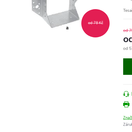
Tesa
od 78 Kč
od 7
o
od
5
Měr
cena
Znač
Záru