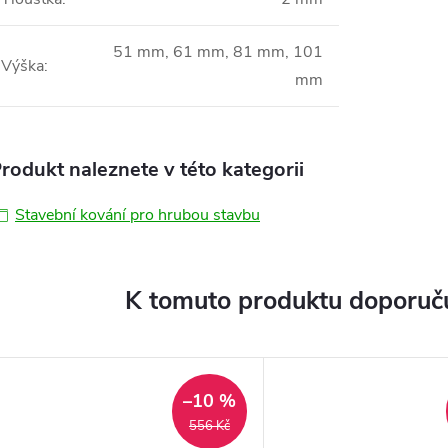
51 mm, 61 mm, 81 mm, 101
Výška
:
mm
rodukt naleznete v této kategorii
Stavební kování pro hrubou stavbu
K tomuto produktu doporuču
–10 %
556 Kč