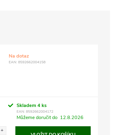
Na dotaz
EAN:
8592662004158
Skladem
4 ks
EAN:
8592662004172
Můžeme doručit do
12.8.2026
VLOŽIT DO KOŠÍKU