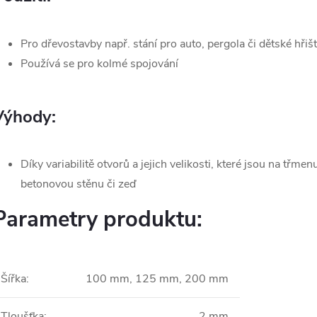
Pro dřevostavby např. stání pro auto, pergola či dětské hřiš
Používá se pro kolmé spojování
Výhody:
Díky variabilitě otvorů a jejich velikosti, které jsou na třme
betonovou stěnu či zeď
Parametry produktu:
Šířka
:
100 mm, 125 mm, 200 mm
Tloušťka
:
2 mm