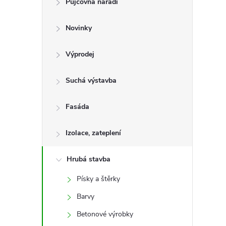
Půjčovna nářadí
t
Novinky
r
a
Výprodej
n
Suchá výstavba
n
Fasáda
í
Izolace, zateplení
p
Hrubá stavba
Písky a štěrky
a
Barvy
n
Betonové výrobky