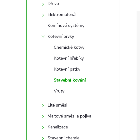
e
Dřevo
Elektromateriál
l
Komínové systémy
Kotevní prvky
Chemické kotvy
Kotevní hřebíky
Kotevní patky
Stavební kování
Vruty
Lité směsi
Maltové směsi a pojiva
Kanalizace
Stavební chemie