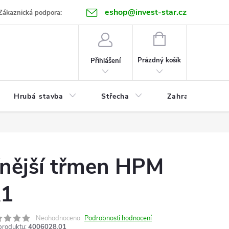
eshop@invest-star.cz
ntakt
Zákaznická podpora:
NÁKUPNÍ
KOŠÍK
Prázdný košík
Přihlášení
Hrubá stavba
Střecha
Zahrada
nější třmen HPM
1
Neohodnoceno
Podrobnosti hodnocení
produktu:
4006028.01