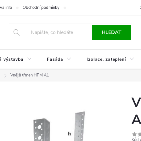
va info
Obchodní podmínky
Reklamace
Časté otázky
Ko
HLEDAT
á výstavba
Fasáda
Izolace, zateplení
í
Vnější třmen HPM A1
V
A
Kód 