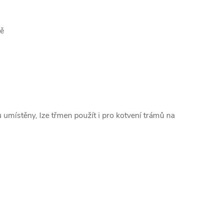
tě
nu umístěny, lze třmen použít i pro kotvení trámů na