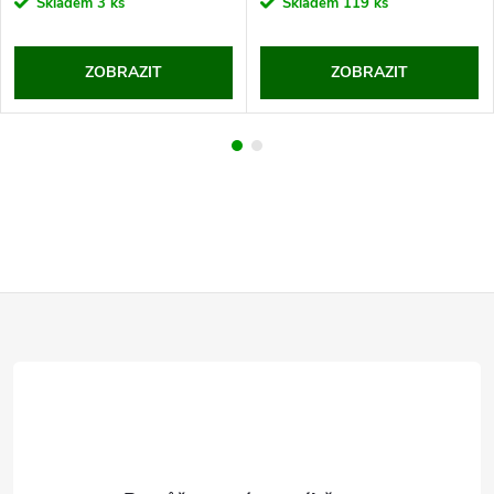
Skladem
3 ks
Skladem
119 ks
ZOBRAZIT
ZOBRAZIT
Z
á
p
a