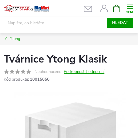
Přejít
NÁKUPNÍ
KOŠÍK
na
obsah
HLEDAT
Ytong
Tvárnice Ytong Klasik
Neohodnoceno
Podrobnosti hodnocení
Kód produktu:
10015050