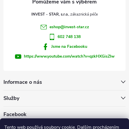
t
INVEST - STAR, s.r.o.
í
eshop
@
invest-star.cz
602 748 138
Jsme na Facebooku
https://www.youtube.com/watch?v=qzkHXGisZIw
Informace o nás
Služby
Facebook
Tento web používá soubory
cookie
. Dalším procházením