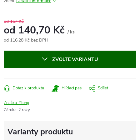
zdění.
Detailní informace
od 157 Kč
od
140,70 Kč
/ ks
od
116,28 Kč
bez DPH
Měrná
cena:
ZVOLTE VARIANTU
Dotaz k produktu
Hlídací pes
Sdílet
Značka:
Ytong
Záruka
:
2 roky