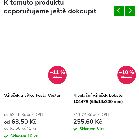
K tomuto produktu
doporučujeme ještě dokoupit
–11 %
–10 %
72 Kč
286 Kč
Váleček a sítko Festa Vestan
Nivelační váleček Lobster
104479 (68x13x230 mm)
od 52,48 Kč bez DPH
211,24 Kč bez DPH
63,50 Kč
255,60 Kč
od
Měrná
od 63,50 Kč / 1 ks
Skladem
3 ks
cena:
Skladem
16 ks