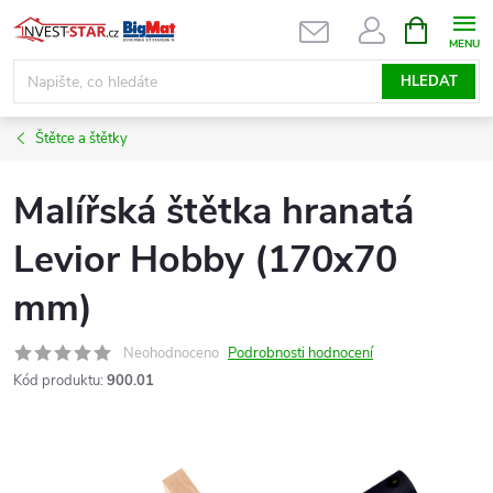
Přejít
NÁKUPNÍ
KOŠÍK
na
obsah
HLEDAT
Štětce a štětky
Malířská štětka hranatá
Levior Hobby (170x70
mm)
Neohodnoceno
Podrobnosti hodnocení
Kód produktu:
900.01