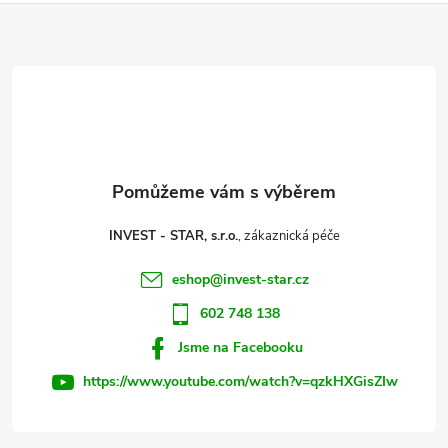
Z
á
p
a
t
INVEST - STAR, s.r.o.
í
eshop
@
invest-star.cz
602 748 138
Jsme na Facebooku
https://www.youtube.com/watch?v=qzkHXGisZIw