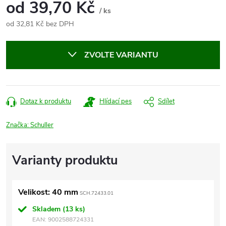
od
39,70 Kč
/ ks
od
32,81 Kč
bez DPH
Měrná
cena:
ZVOLTE VARIANTU
Dotaz k produktu
Hlídací pes
Sdílet
Značka:
Schuller
Velikost: 40 mm
SCH.72433.01
Skladem
(13 ks)
EAN:
9002588724331