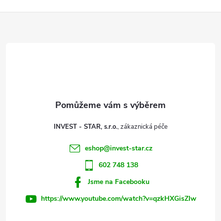
Z
á
p
a
t
INVEST - STAR, s.r.o.
í
eshop
@
invest-star.cz
602 748 138
Jsme na Facebooku
https://www.youtube.com/watch?v=qzkHXGisZIw