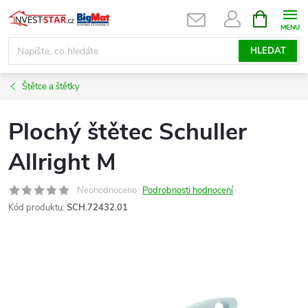
Přejít
NÁKUPNÍ
KOŠÍK
na
obsah
HLEDAT
Štětce a štětky
Plochý štětec Schuller
Allright M
Neohodnoceno
Podrobnosti hodnocení
Kód produktu:
SCH.72432.01