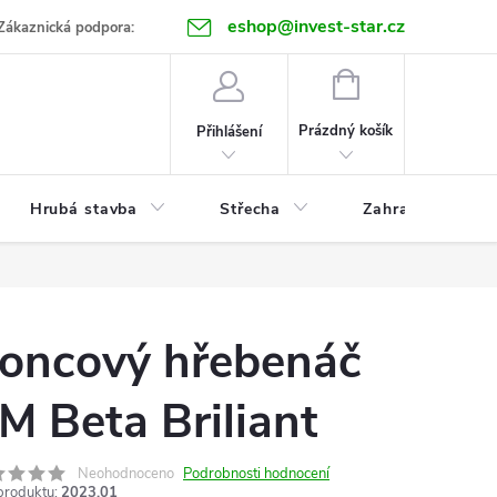
eshop@invest-star.cz
ntakt
Zákaznická podpora:
NÁKUPNÍ
KOŠÍK
Prázdný košík
Přihlášení
Hrubá stavba
Střecha
Zahrada
oncový hřebenáč
M Beta Briliant
Neohodnoceno
Podrobnosti hodnocení
produktu:
2023.01