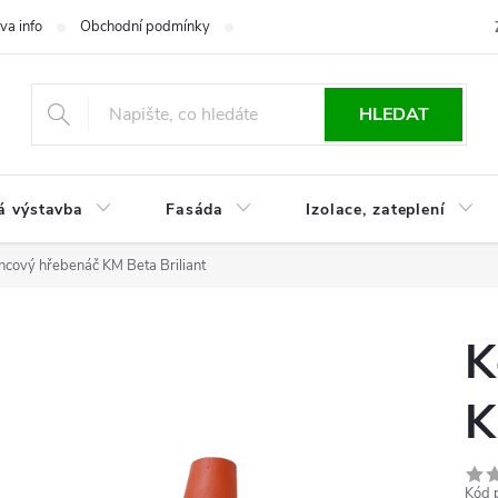
va info
Obchodní podmínky
Reklamace
Časté otázky
Ko
HLEDAT
á výstavba
Fasáda
Izolace, zateplení
ncový hřebenáč KM Beta Briliant
K
K
Kód 