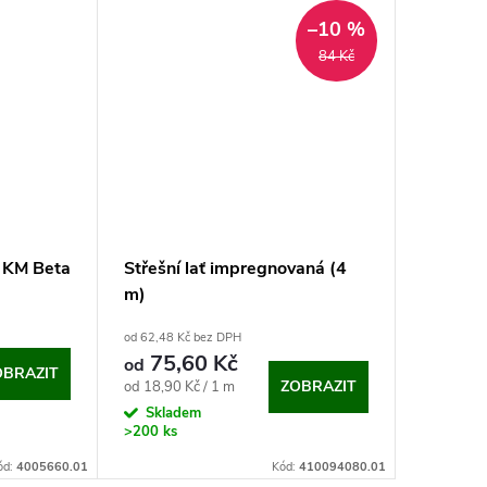
–10 %
84 Kč
o KM Beta
Střešní lať impregnovaná (4
Příchyt
m)
od 62,48 Kč bez DPH
7,60 Kč be
75,60 Kč
9,20 K
od
OBRAZIT
Měrná
ZOBRAZIT
od 18,90 Kč / 1 m
Sklad
166 ks
cena:
Skladem
>200 ks
ód:
4005660.01
Kód:
410094080.01