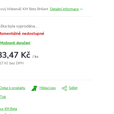
ový hřebenáč KM Beta Briliant
Detailní informace
ožka byla vyprodána…
omentálně nedostupné
Možnosti doručení
83,47 Kč
/ ks
27 Kč bez DPH
ná
:
Dotaz k produktu
Hlídací pes
Sdílet
Tisk
ka:
KM Beta