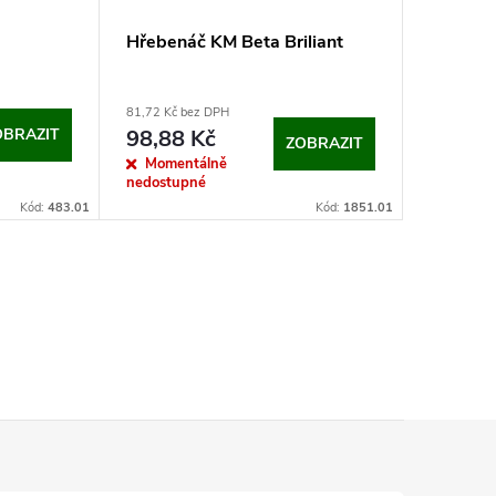
Hřebenáč KM Beta Briliant
Rovné č
81,72 Kč bez DPH
140,91 Kč 
OBRAZIT
98,88 Kč
170,5
ZOBRAZIT
Momentálně
Momen
nedostupné
nedostup
Kód:
483.01
Kód:
1851.01