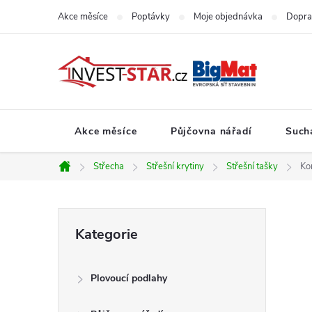
Přejít
Akce měsíce
Poptávky
Moje objednávka
Dopra
na
obsah
Akce měsíce
Půjčovna nářadí
Such
Střecha
Střešní krytiny
Střešní tašky
Ko
Domů
P
Přeskočit
Kategorie
kategorie
o
Plovoucí podlahy
s