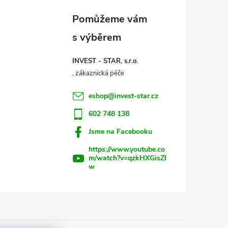
INVEST - STAR, s.r.o.
eshop
@
invest-star.cz
602 748 138
Jsme na Facebooku
https://www.youtube.co
m/watch?v=qzkHXGisZI
w