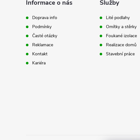
á
Informace o nás
Služby
p
Doprava info
Lité podlahy
Podmínky
Omítky a stěrky
a
Časté otázky
Foukané izolace
t
Reklamace
Realizace domů
Kontakt
Stavební práce
í
Kariéra