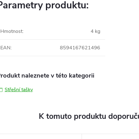
Parametry produktu:
Hmotnost
:
4 kg
EAN
:
8594167621496
rodukt naleznete v této kategorii
Střešní tašky
K tomuto produktu doporuču