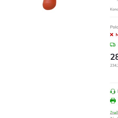
Konc
Pol
M
2
234,
Měr
cena
Znač