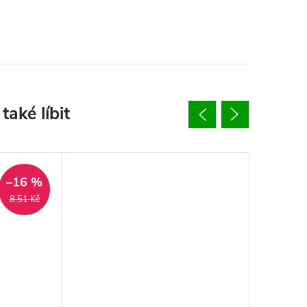
–16 %
8,51 Kč