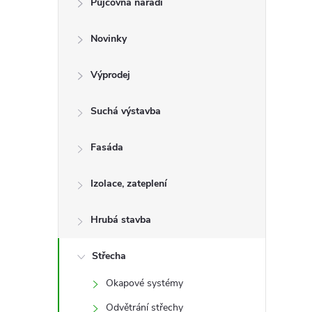
Půjčovna nářadí
t
Novinky
r
a
Výprodej
n
Suchá výstavba
n
Fasáda
í
Izolace, zateplení
p
Hrubá stavba
a
Střecha
Okapové systémy
n
Odvětrání střechy