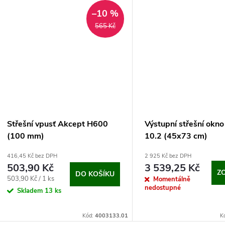
–10 %
565 Kč
Střešní vpusť Akcept H600
Výstupní střešní okn
(100 mm)
10.2 (45x73 cm)
416,45 Kč bez DPH
2 925 Kč bez DPH
503,90 Kč
3 539,25 Kč
Z
DO KOŠÍKU
Měrná
503,90 Kč / 1 ks
Momentálně
nedostupné
cena:
Skladem
13 ks
Kód:
4003133.01
K