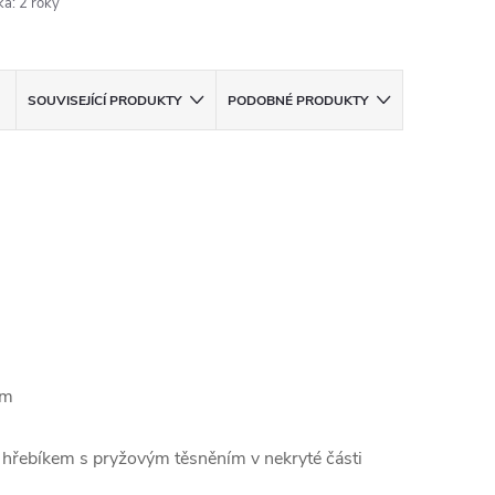
ka
:
2 roky
SOUVISEJÍCÍ PRODUKTY
PODOBNÉ PRODUKTY
em
 hřebíkem s pryžovým těsněním v nekryté části