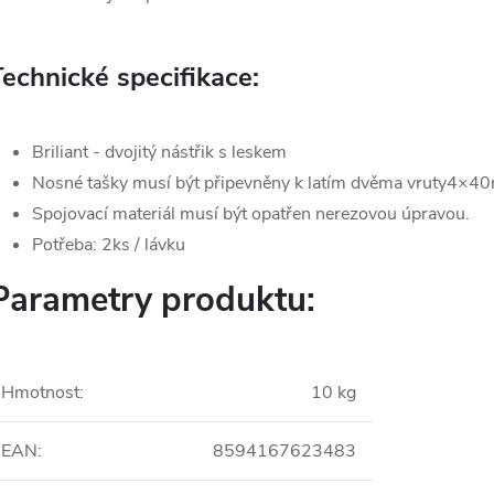
Technické specifikace:
Briliant - dvojitý nástřik s leskem
Nosné tašky musí být připevněny k latím dvěma vruty4×4
Spojovací materiál musí být opatřen nerezovou úpravou.
Potřeba: 2ks / lávku
Parametry produktu:
Hmotnost
:
10 kg
EAN
:
8594167623483