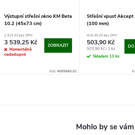
Výstupní střešní okno KM Beta
Střešní vpusť Akcep
10.2 (45x73 cm)
(100 mm)
2 925 Kč bez DPH
416,45 Kč bez DPH
3 539,25 Kč
503,90 Kč
ZOBRAZIT
DO
Měrná
503,90 Kč / 1 ks
Momentálně
nedostupné
cena:
Skladem
13 ks
Kód:
4005660.01
K