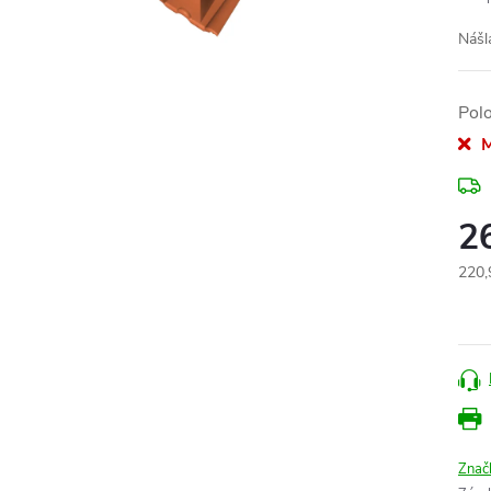
Nášl
Pol
M
2
220,
Měr
cena
Znač