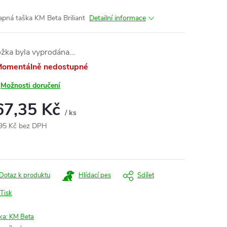
apná taška KM Beta Briliant
Detailní informace
ožka byla vyprodána…
omentálně nedostupné
Možnosti doručení
67,35 Kč
/ ks
95 Kč bez DPH
ná
:
Dotaz k produktu
Hlídací pes
Sdílet
Tisk
ka:
KM Beta