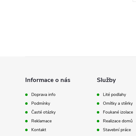
Z
á
Informace o nás
Služby
p
Doprava info
Lité podlahy
Podmínky
Omítky a stěrky
a
Časté otázky
Foukané izolace
t
Reklamace
Realizace domů
Kontakt
Stavební práce