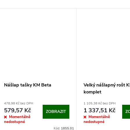
Nášlap tašky KM Beta
Velký nášlapný rošt 
komplet
478,98 Kč bez DPH
1 105,38 Kč bez DPH
579,57 Kč
1 337,51 Kč
ZOBRAZIT
Z
Momentálně
Momentálně
nedostupné
nedostupné
Kód:
1855.01