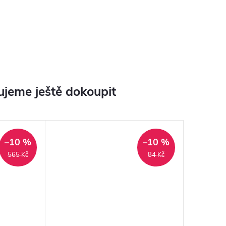
jeme ještě dokoupit
–10 %
–10 %
565 Kč
84 Kč