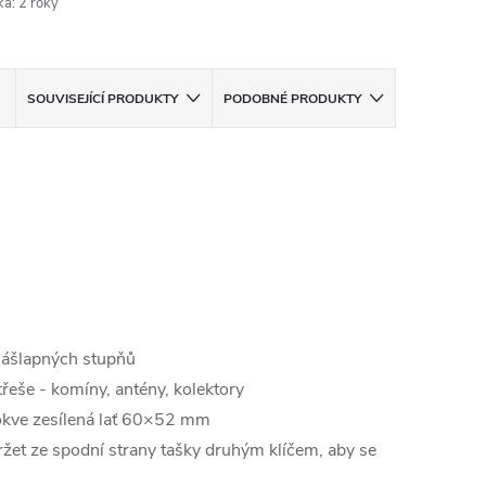
ka
:
2 roky
SOUVISEJÍCÍ PRODUKTY
PODOBNÉ PRODUKTY
nášlapných stupňů
řeše - komíny, antény, kolektory
rokve zesílená lať 60×52 mm
ržet ze spodní strany tašky druhým klíčem, aby se