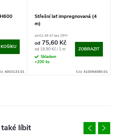
t H600
Střešní lať impregnovaná (4
m)
od 62,48 Kč bez DPH
75,60 Kč
od
 KOŠÍKU
Měrná
ZOBRAZIT
od 18,90 Kč / 1 m
cena:
Skladem
>200 ks
ód:
4003133.01
Kód:
410094080.01