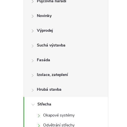
Půjčovna nářadí
t
Novinky
r
a
Výprodej
n
Suchá výstavba
n
Fasáda
í
Izolace, zateplení
p
Hrubá stavba
a
Střecha
Okapové systémy
n
Odvětrání střechy