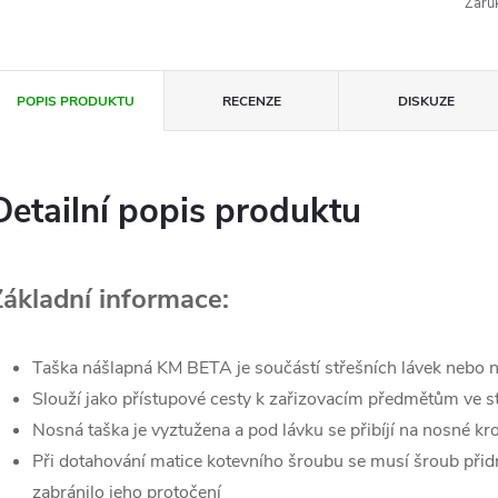
Záru
POPIS PRODUKTU
RECENZE
DISKUZE
Detailní popis produktu
Základní informace:
Taška nášlapná KM BETA je součástí střešních lávek nebo 
Slouží jako přístupové cesty k zařizovacím předmětům ve st
Nosná taška je vyztužena a pod lávku se přibíjí na nosné k
Při dotahování matice kotevního šroubu se musí šroub přid
zabránilo jeho protočení