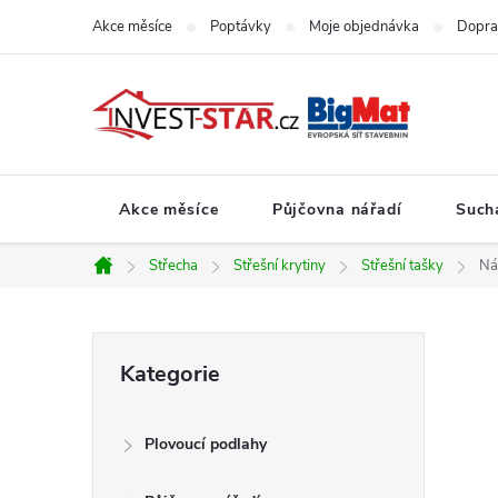
Přejít
Akce měsíce
Poptávky
Moje objednávka
Dopra
na
obsah
Akce měsíce
Půjčovna nářadí
Such
Střecha
Střešní krytiny
Střešní tašky
Ná
Domů
P
Přeskočit
Kategorie
kategorie
o
Plovoucí podlahy
s