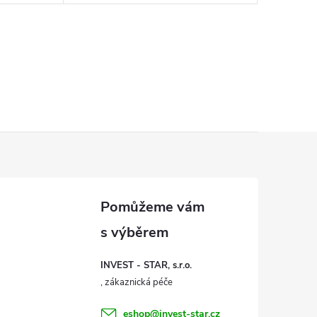
INVEST - STAR, s.r.o.
eshop
@
invest-star.cz