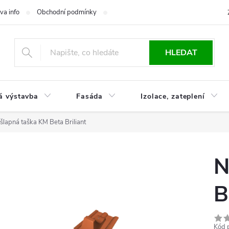
va info
Obchodní podmínky
Reklamace
Časté otázky
Ko
HLEDAT
á výstavba
Fasáda
Izolace, zateplení
šlapná taška KM Beta Briliant
N
B
Kód 