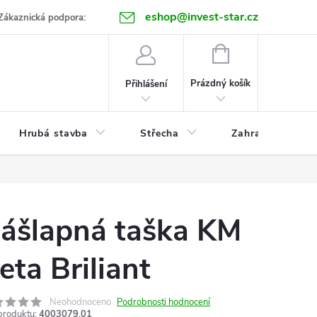
eshop@invest-star.cz
ntakt
Zákaznická podpora:
NÁKUPNÍ
KOŠÍK
Prázdný košík
Přihlášení
Hrubá stavba
Střecha
Zahrada
ášlapná taška KM
eta Briliant
Neohodnoceno
Podrobnosti hodnocení
produktu:
4003079.01