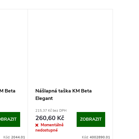
KM Beta
Nášlapná taška KM Beta
Malý ná
Elegant
komple
215,37 Kč bez DPH
859,77 Kč 
260,60 Kč
1 040,
OBRAZIT
ZOBRAZIT
Momentálně
Momen
nedostupné
nedostup
Kód:
2044.01
Kód:
4002890.01