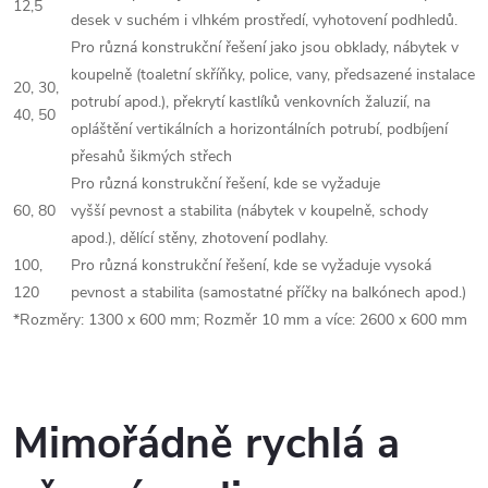
12,5
desek v suchém i vlhkém prostředí, vyhotovení podhledů.
Pro různá konstrukční řešení jako jsou obklady, nábytek v
koupelně (toaletní skříňky, police, vany, předsazené instalace
20, 30,
potrubí apod.), překrytí kastlíků venkovních žaluzií, na
40, 50
opláštění vertikálních a horizontálních potrubí, podbíjení
přesahů šikmých střech
Pro různá konstrukční řešení, kde se vyžaduje
60, 80
vyšší pevnost a stabilita (nábytek v koupelně, schody
apod.), dělící stěny, zhotovení podlahy.
100,
Pro různá konstrukční řešení, kde se vyžaduje vysoká
120
pevnost a stabilita (samostatné příčky na balkónech apod.)
*Rozměry: 1300 x 600 mm; Rozměr 10 mm a více: 2600 x 600 mm
Mimořádně rychlá a