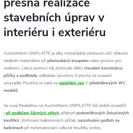
přesná realizace
stavebních úprav v
interiéru i exteriéru
Austrotherm UNIPLATTE je díky mimořádné odolnosti vůči vlhkosti
ideálním materiálem při
přestavbách koupelen
nebo prostor pro
wellness. Lehce pomocí něj zhotovíte dělící
stavební konstrukce,
příčky a podhledy
, odkládací prostory či plochy na osazení
umyvadla. Používá se také na
opláštění van
či
předstěnových WC
modulů
.
Se svojí flexibilitou se Austrotherm UNIPLATTE též dobře osvedčil
i
při podbíjení šikmých střech
, překrytí
podomítkových žaluziových
kastlíků
, zhotovení balkonových příček,
zaizolování podlah na
balkónech
při minimalizování celkové tloušťky vrstev,