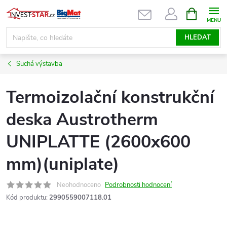
Přejít
NÁKUPNÍ
KOŠÍK
na
obsah
HLEDAT
Suchá výstavba
Termoizolační konstrukční
deska Austrotherm
UNIPLATTE (2600x600
mm)(uniplate)
Neohodnoceno
Podrobnosti hodnocení
Kód produktu:
2990559007118.01