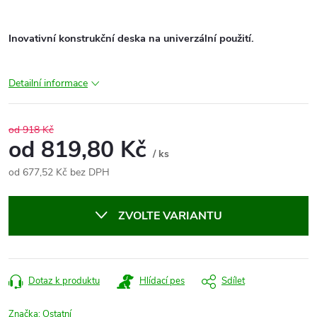
Inovativní konstrukční deska na univerzální použití.
Detailní informace
od 918 Kč
od
819,80 Kč
/ ks
od
677,52 Kč
bez DPH
Měrná
cena:
ZVOLTE VARIANTU
Dotaz k produktu
Hlídací pes
Sdílet
Značka:
Ostatní