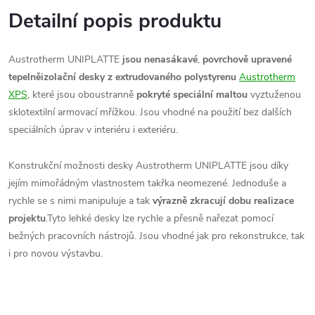
Detailní popis produktu
Austrotherm UNIPLATTE
jsou
nenasákavé
,
povrchově upravené
tepelněizolační desky z extrudovaného polystyrenu
Austrotherm
XPS
, které jsou oboustranně
pokryté speciální maltou
vyztuženou
sklotextilní armovací mřížkou. Jsou vhodné na použití bez dalších
speciálních úprav v interiéru i exteriéru.
Konstrukční možnosti desky Austrotherm UNIPLATTE jsou díky
jejím mimořádným vlastnostem takřka neomezené. Jednoduše a
rychle se s nimi manipuluje a tak
výrazně zkracují dobu realizace
projektu
.Tyto lehké desky lze rychle a přesně nařezat pomocí
bežných pracovních nástrojů. Jsou vhodné jak pro rekonstrukce, tak
i pro novou výstavbu.