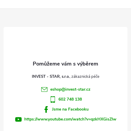
Z
á
p
a
t
INVEST - STAR, s.r.o.
í
eshop
@
invest-star.cz
602 748 138
Jsme na Facebooku
https://www.youtube.com/watch?v=qzkHXGisZIw