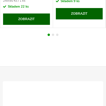
Měrná
249,60 Kč / 1 ks
Skladem
9 ks
cena:
Skladem
22 ks
ZOBRAZIT
ZOBRAZIT
Z
á
p