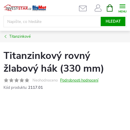
Přejít
NÁKUPNÍ
KOŠÍK
na
obsah
HLEDAT
Titanzinkové
Titanzinkový rovný
žlabový hák (330 mm)
Neohodnoceno
Podrobnosti hodnocení
Kód produktu:
2117.01