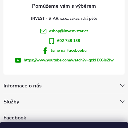
a
t
INVEST - STAR, s.r.o.
í
eshop
@
invest-star.cz
602 748 138
Jsme na Facebooku
https://www.youtube.com/watch?v=qzkHXGisZIw
Informace o nás
Služby
Facebook