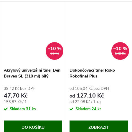
–10 %
–10 %
53 Kč
142 Kč
Akrylový univerzální tmel Den
Dokončovací tmel Roko
Braven SL (310 ml) bílý
Rokofinal Plus
39,42 Kč bez DPH
od 105,04 Kč bez DPH
47,70 Kč
127,10 Kč
od
Měrná
Měrná
153,87 Kč / 1 l
od 22,08 Kč / 1 kg
cena:
cena:
Skladem
31 ks
Skladem
24 ks
DO KOŠÍKU
ZOBRAZIT