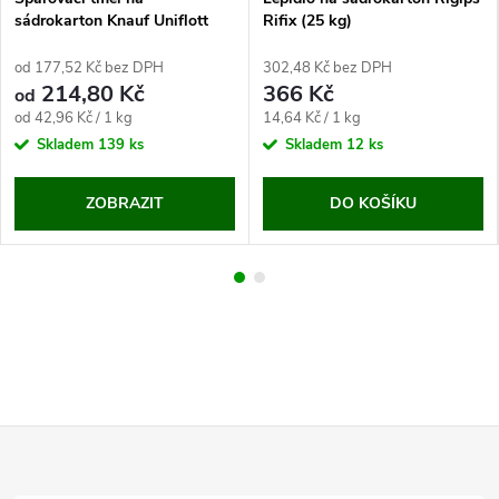
sádrokarton Knauf Uniflott
Rifix (25 kg)
od 177,52 Kč bez DPH
302,48 Kč bez DPH
214,80 Kč
366 Kč
od
Měrná
Měrná
od 42,96 Kč / 1 kg
14,64 Kč / 1 kg
cena:
cena:
Skladem
139 ks
Skladem
12 ks
ZOBRAZIT
DO KOŠÍKU
Z