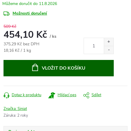
11.8.2026
Možnosti doručení
509 Kč
454,10 Kč
/ ks
375,29 Kč bez DPH
Měrná
18,16 Kč / 1 kg
cena:
VLOŽIT DO KOŠÍKU
Dotaz k produktu
Hlídací pes
Sdílet
Značka:
Siniat
Záruka
:
2 roky