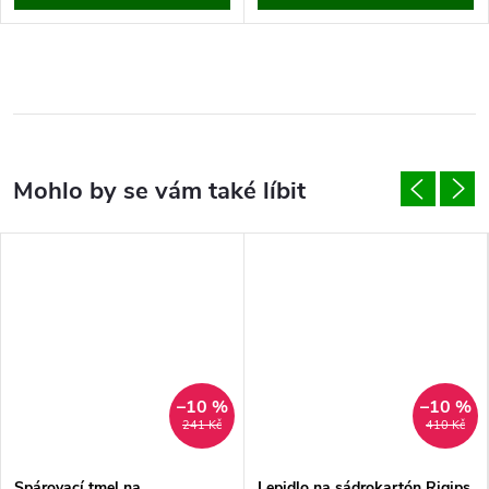
–10 %
–10 %
241 Kč
410 Kč
Spárovací tmel na
Lepidlo na sádrokartón Rigips