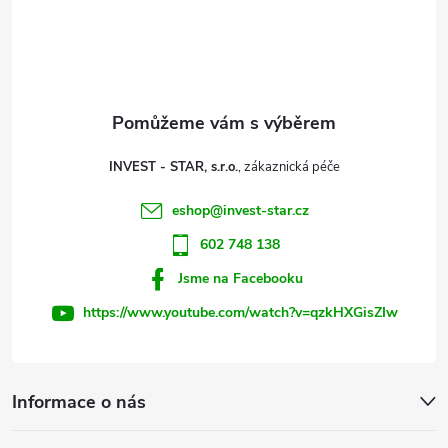
á
p
a
t
INVEST - STAR, s.r.o.
í
eshop
@
invest-star.cz
602 748 138
Jsme na Facebooku
https://www.youtube.com/watch?v=qzkHXGisZIw
Informace o nás