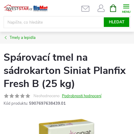
Přejít
NÁKUPNÍ
KOŠÍK
na
obsah
HLEDAT
Tmely a lepidla
Spárovací tmel na
sádrokarton Siniat Planfix
Fresh B (25 kg)
Neohodnoceno
Podrobnosti hodnocení
Kód produktu:
5907697638439.01