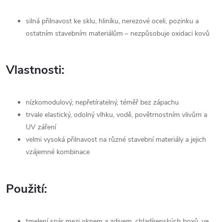
silná přilnavost ke sklu, hliníku, nerezové oceli, pozinku a
ostatním stavebním materiálům – nezpůsobuje oxidaci kovů
Vlastnosti:
nízkomodulový, nepřetíratelný, téměř bez zápachu
trvale elastický, odolný vlhku, vodě, povětrnostním vlivům a
UV záření
velmi vysoká přilnavost na různé stavební materiály a jejich
vzájemné kombinace
Použití:
tmelení spár mezi oknem a zdivem, chladírenských boxů, ve