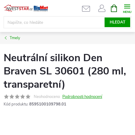
Přejít
NÁKUPNÍ
KOŠÍK
na
obsah
HLEDAT
Tmely
Neutrální silikon Den
Braven SL 30601 (280 ml,
transparetní)
Neohodnoceno
Podrobnosti hodnocení
Kód produktu:
8595100109798.01