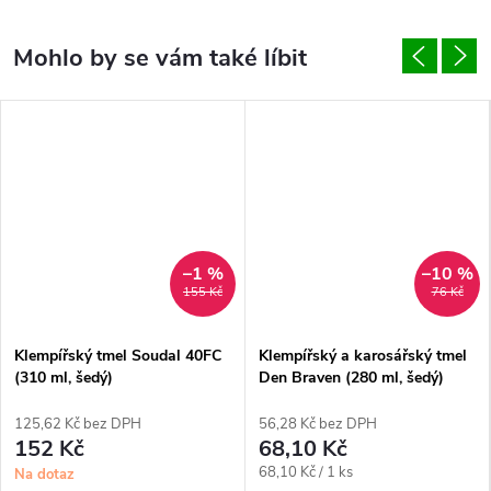
–1 %
–10 %
155 Kč
76 Kč
Klempířský tmel Soudal 40FC
Klempířský a karosářský tmel
(310 ml, šedý)
Den Braven (280 ml, šedý)
125,62 Kč bez DPH
56,28 Kč bez DPH
152 Kč
68,10 Kč
Měrná
68,10 Kč / 1 ks
Na dotaz