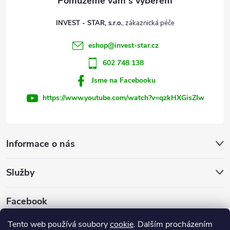
t
INVEST - STAR, s.r.o.
í
eshop
@
invest-star.cz
602 748 138
Jsme na Facebooku
https://www.youtube.com/watch?v=qzkHXGisZIw
Informace o nás
Služby
Facebook
Tento web používá soubory
cookie
. Dalším procházením