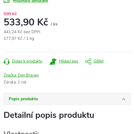
Možnosti doručení
599 Kč
533,90 Kč
/ ks
441,24 Kč bez DPH
Měrná
177,97 Kč / 1 kg
cena:
Dotaz k produktu
Hlídací pes
Sdílet
Značka:
Den Braven
Záruka
:
1 rok
Popis produktu
Detailní popis produktu