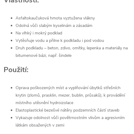
Vlastnosti:
Asfaltokaučuková hmota vyztužena vlákny
Odolná vůči slabým kyselinám a zásadám
Na vlhký i mokrý podklad
Vytěsňuje vodu a přilne k podkladu i pod vodou
Druh podkladu – beton, zdivo, omítky, lepenka a materiály na
bitumenové bázi, např. šindele
Použití:
Oprava poškozených míst a vyplňování úbytků střešních
krytin (zlomů, prasklin, mezer, bublin, průsaků), k provádění
místního utěsnění hydroizolace
Elastoplastické bezešvé nátěry podzemních částí staveb
Vykazuje odolnost vůči povětrnostním vlivům a agresivním
látkám obsažených v zemi