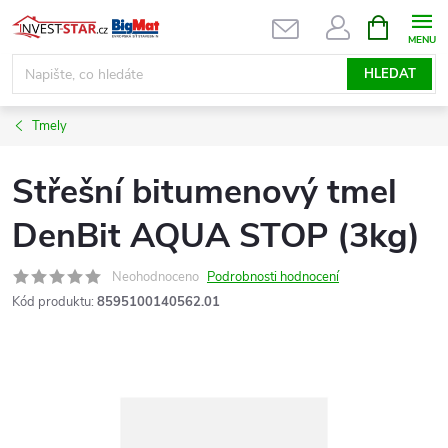
Přejít
NÁKUPNÍ
KOŠÍK
na
obsah
HLEDAT
Tmely
Střešní bitumenový tmel
DenBit AQUA STOP (3kg)
Neohodnoceno
Podrobnosti hodnocení
Kód produktu:
8595100140562.01