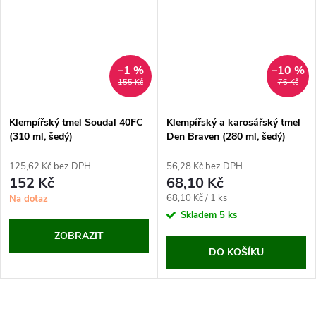
–1 %
–10 %
155 Kč
76 Kč
Klempířský tmel Soudal 40FC
Klempířský a karosářský tmel
(310 ml, šedý)
Den Braven (280 ml, šedý)
125,62 Kč bez DPH
56,28 Kč bez DPH
152 Kč
68,10 Kč
Měrná
68,10 Kč / 1 ks
Na dotaz
cena:
Skladem
5 ks
ZOBRAZIT
DO KOŠÍKU