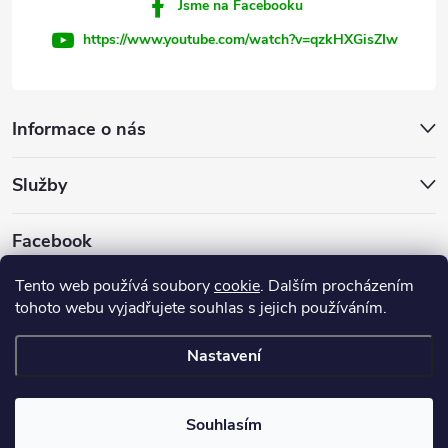
Jsme na Facebooku
https://www.youtube.com/watch?v=qzkHXGisZIw
Informace o nás
Služby
Facebook
Tento web používá soubory
cookie
. Dalším procházením
tohoto webu vyjadřujete souhlas s jejich používáním.
Firemní web
Nastavení
Copyright 2026
INVEST - STAR, s.r.o.
. Všechna práva vyhrazena.
Souhlasím
Vytvořil Shoptet