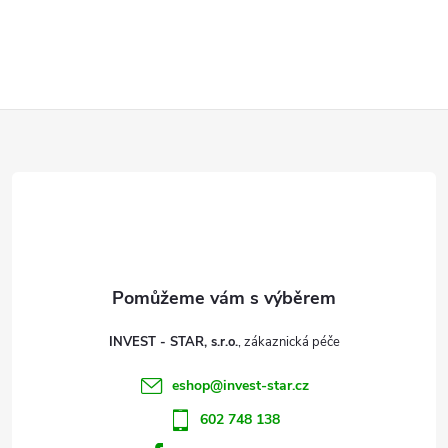
Z
á
p
a
t
INVEST - STAR, s.r.o.
í
eshop
@
invest-star.cz
602 748 138