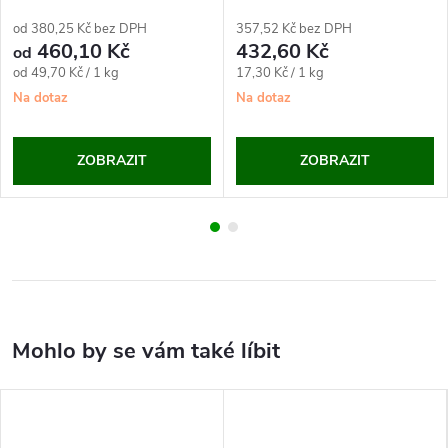
(25 kg)
od 380,25 Kč bez DPH
357,52 Kč bez DPH
460,10 Kč
432,60 Kč
od
Měrná
Měrná
od 49,70 Kč / 1 kg
17,30 Kč / 1 kg
cena:
cena:
Na dotaz
Na dotaz
ZOBRAZIT
ZOBRAZIT