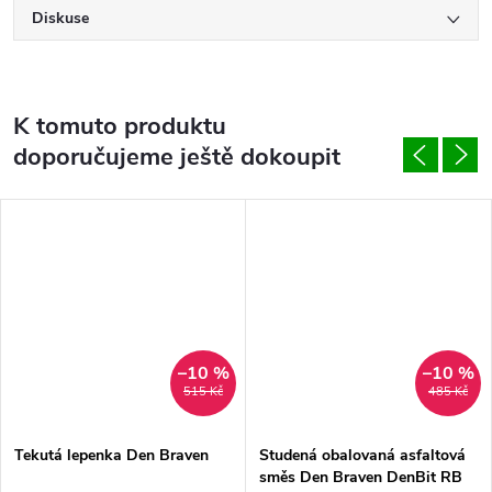
Diskuse
K tomuto produktu
doporučujeme ještě dokoupit
–10 %
–10 %
515 Kč
485 Kč
Tekutá lepenka Den Braven
Studená obalovaná asfaltová
směs Den Braven DenBit RB