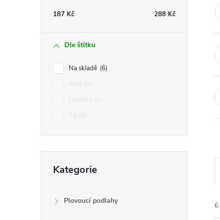
t
187
Kč
288
Kč
r
Dle štítku
a
Na skladě
6
n
Akce
0
Novinka
0
n
Tip
0
í
p
Přeskočit
Kategorie
kategorie
a
n
Plovoucí podlahy
6