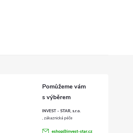
INVEST - STAR, s.r.o.
eshop
@
invest-star.cz