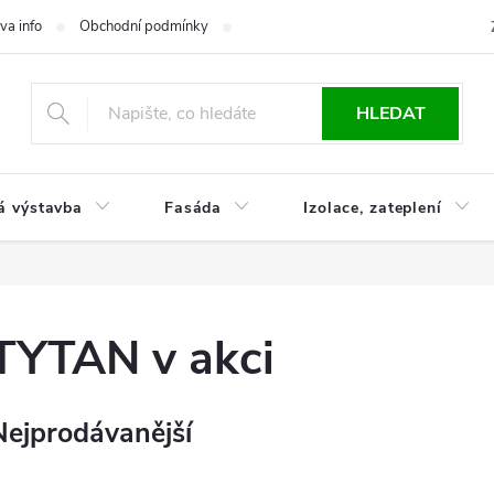
va info
Obchodní podmínky
Reklamace
Časté otázky
Ko
HLEDAT
á výstavba
Fasáda
Izolace, zateplení
TYTAN v akci
Nejprodávanější