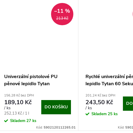
u
t
–11 %
k
213 Kč
ů
t
ů
Univerzální pistolové PU
Rychlé univerzální pě
pěnové lepidlo Tytan
lepidlo Tytan 60 Sek
Universal (750 ml)
ml)
156,28 Kč bez DPH
201,24 Kč bez DPH
189,10 Kč
243,50 Kč
DO
DO KOŠÍKU
/ ks
/ ks
Měrná
252,13 Kč / 1 l
Skladem
25 ks
cena:
Skladem
27 ks
Kód:
5902120112265.01
Kód:
590