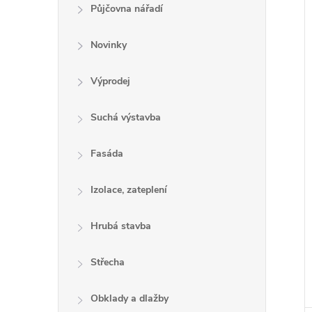
e
Půjčovna nářadí
l
Novinky
Výprodej
í
i
Suchá výstavba
Fasáda
Izolace, zateplení
Hrubá stavba
Střecha
Obklady a dlažby