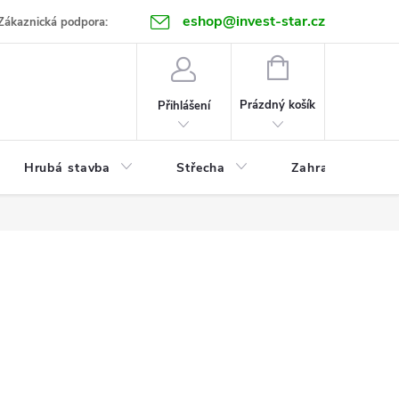
eshop@invest-star.cz
ntakt
Zákaznická podpora:
NÁKUPNÍ
KOŠÍK
Prázdný košík
Přihlášení
Hrubá stavba
Střecha
Zahrada