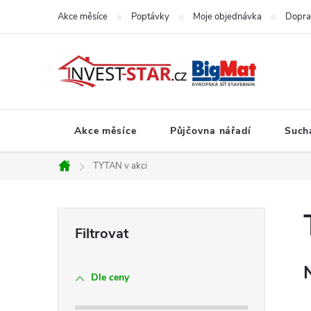
Přejít
Akce měsíce
Poptávky
Moje objednávka
Dopra
na
obsah
Akce měsíce
Půjčovna nářadí
Such
TYTAN v akci
Domů
P
o
Dle ceny
s