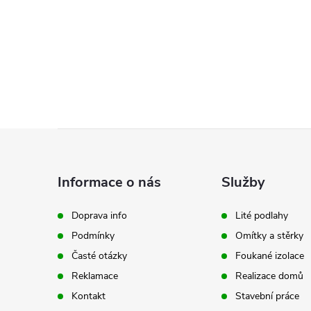
l
Z
á
Informace o nás
Služby
p
Doprava info
Lité podlahy
í
Podmínky
Omítky a stěrky
a
Časté otázky
Foukané izolace
t
Reklamace
Realizace domů
r
Kontakt
Stavební práce