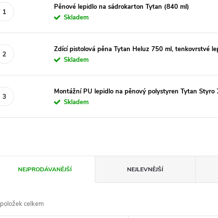
Pěnové lepidlo na sádrokarton Tytan (840 ml)
Skladem
Zdící pistolová pěna Tytan Heluz 750 ml, tenkovrstvé le
Skladem
Montážní PU lepidlo na pěnový polystyren Tytan Styro
Skladem
Ř
NEJPRODÁVANĚJŠÍ
NEJLEVNĚJŠÍ
a
položek celkem
z