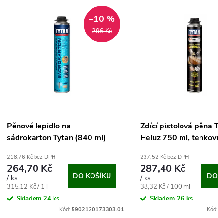
V
e
–10 %
ý
296 Kč
n
p
p
s
r
p
Pěnové lepidlo na
Zdící pistolová pěna 
o
sádrokarton Tytan (840 ml)
Heluz 750 ml, tenkov
r
lepidlo
218,76 Kč bez DPH
237,52 Kč bez DPH
d
264,70 Kč
287,40 Kč
o
DO KOŠÍKU
DO
/ ks
/ ks
u
Měrná
Měrná
315,12 Kč / 1 l
38,32 Kč / 100 ml
d
cena:
cena:
Skladem
24 ks
Skladem
26 ks
k
Kód:
5902120173303.01
Kód