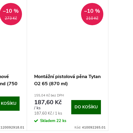
–10 %
–10 %
273 Kč
210 Kč
nové
Montážní pistolová pěna Tytan
und (750
O2 65 (870 ml)
155,04 Kč bez DPH
187,60 Kč
 KOŠÍKU
DO KOŠÍKU
/ ks
Měrná
187,60 Kč / 1 ks
cena:
Skladem
22 ks
2120092918.01
Kód:
410092265.01