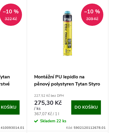
–10 %
–10 %
322 Kč
309 Kč
Tytan
Montážní PU lepidlo na
rstvé
pěnový polystyren Tytan Styro
753 (750ml)
227,52 Kč bez DPH
275,30 Kč
 KOŠÍKU
DO KOŠÍKU
/ ks
Měrná
367,07 Kč / 1 l
cena:
Skladem
22 ks
:
410093014.01
Kód:
5902120112678.01