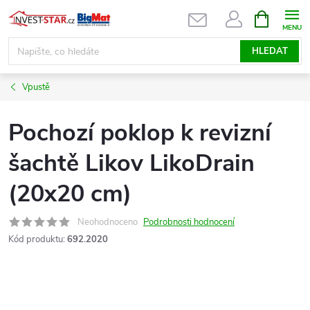
Přejít
NÁKUPNÍ
KOŠÍK
na
obsah
HLEDAT
Vpustě
Pochozí poklop k revizní
šachtě Likov LikoDrain
(20x20 cm)
Neohodnoceno
Podrobnosti hodnocení
Kód produktu:
692.2020