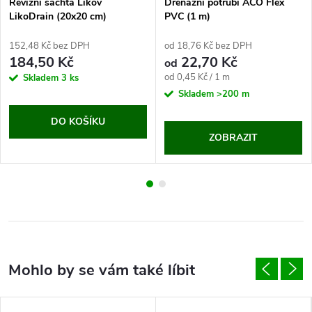
Revizní šachta Likov
Drenážní potrubí ACO Flex
LikoDrain (20x20 cm)
PVC (1 m)
152,48 Kč bez DPH
od 18,76 Kč bez DPH
184,50 Kč
22,70 Kč
od
Měrná
od 0,45 Kč / 1 m
Skladem
3 ks
cena:
Skladem
>200 m
DO KOŠÍKU
ZOBRAZIT