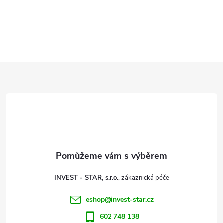
Z
á
p
a
t
INVEST - STAR, s.r.o.
í
eshop
@
invest-star.cz
602 748 138