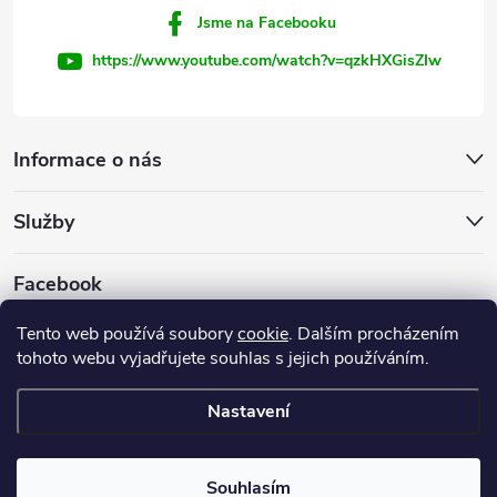
Jsme na Facebooku
https://www.youtube.com/watch?v=qzkHXGisZIw
Informace o nás
Služby
Facebook
Tento web používá soubory
cookie
. Dalším procházením
tohoto webu vyjadřujete souhlas s jejich používáním.
Firemní web
Nastavení
Copyright 2026
INVEST - STAR, s.r.o.
. Všechna práva vyhrazena.
Souhlasím