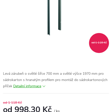
od 1 118 Kč
Levá zárubeň o světlé šířce 700 mm a světlé výšce 1970 mm pro
sádrokarton s hranatým profilem pro montáž do sádrokartonových
příček
Detailní informace
od 1 118 Kč
od
998,30 Kč
/ ks