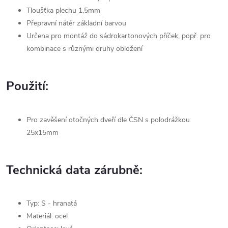
Tloušťka plechu 1,5mm
Přepravní nátěr základní barvou
Určena pro montáž do sádrokartonových příček, popř. pro
kombinace s různými druhy obložení
Použití:
Pro zavěšení otočných dveří dle ČSN s polodrážkou
25x15mm
Technická data zárubně:
Typ: S - hranatá
Materiál: ocel