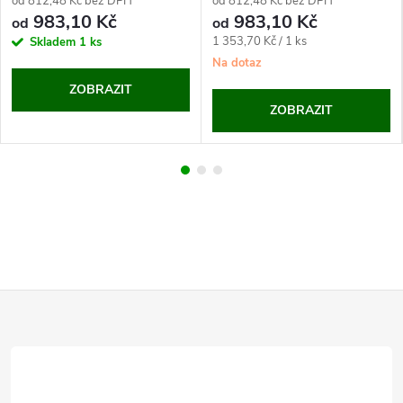
od 812,48 Kč bez DPH
od 812,48 Kč bez DPH
983,10 Kč
983,10 Kč
od
od
Měrná
1 353,70 Kč / 1 ks
Skladem
1 ks
cena:
Na dotaz
ZOBRAZIT
ZOBRAZIT
Z
á
p