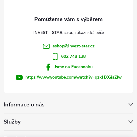
a
t
INVEST - STAR, s.r.o.
í
eshop
@
invest-star.cz
602 748 138
Jsme na Facebooku
https://www.youtube.com/watch?v=qzkHXGisZIw
Informace o nás
Služby