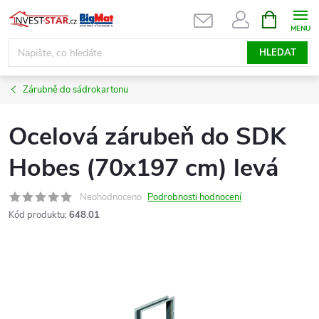
Přejít
NÁKUPNÍ
KOŠÍK
na
obsah
HLEDAT
Zárubně do sádrokartonu
Ocelová zárubeň do SDK
Hobes (70x197 cm) levá
Neohodnoceno
Podrobnosti hodnocení
Kód produktu:
648.01