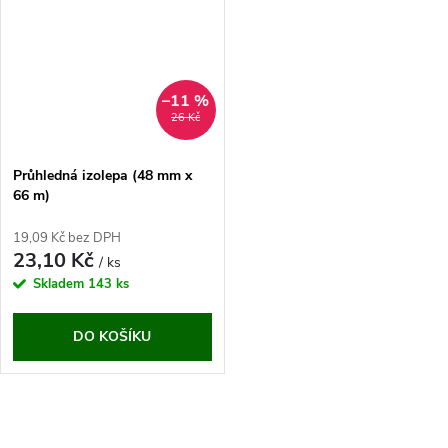
–11 %
26 Kč
Průhledná izolepa (48 mm x
66 m)
19,09 Kč bez DPH
23,10 Kč
/ ks
Skladem
143 ks
DO KOŠÍKU
O