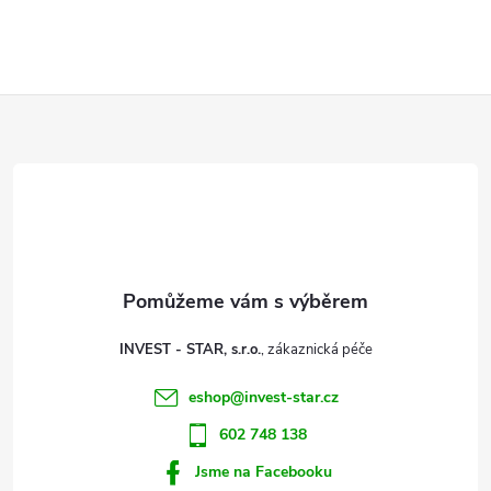
v
l
Z
á
d
á
a
p
c
a
í
t
p
INVEST - STAR, s.r.o.
r
í
eshop
@
invest-star.cz
v
602 748 138
k
Jsme na Facebooku