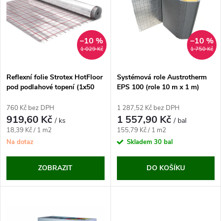
e
p
n
i
–10 %
–10 %
1 029 Kč
1 750 Kč
í
s
p
Reflexní folie Strotex HotFloor
Systémová role Austrotherm
pod podlahové topení (1x50
EPS 100 (role 10 m x 1 m)
p
m)
r
760 Kč bez DPH
1 287,52 Kč bez DPH
r
919,60 Kč
1 557,90 Kč
/ ks
/ bal
o
Měrná
Měrná
18,39 Kč / 1 m2
155,79 Kč / 1 m2
o
cena:
cena:
Na dotaz
Skladem
30 bal
d
d
ZOBRAZIT
DO KOŠÍKU
u
u
k
k