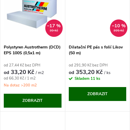
t
t
ů
ů
–17 %
–10 %
39 Kč
395 Kč
Polystyren Austrotherm (DCD)
Dilatační PE pás s folií Likov
EPS 100S (0,5x1 m)
(50 m)
od 27,44 Kč bez DPH
od 291,90 Kč bez DPH
33,20 Kč
353,20 Kč
od
od
/ m2
/ ks
Měrná
od 66,30 Kč / 1 m2
Skladem
11 ks
cena:
Na dotaz
>200 m2
ZOBRAZIT
ZOBRAZIT