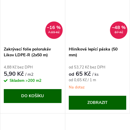
–16 %
–48 %
7,09 Kč
87 Kč
Zakrývací folie polorukáv
Hliníková lepící páska (50
Likov LDPE-R (2x50 m)
mm)
4,88 Kč bez DPH
od 53,72 Kč bez DPH
5,90 Kč
65 Kč
od
/ m2
/ ks
Měrná
od 0,65 Kč / 1 m
Skladem
>200 m2
cena:
Na dotaz
DO KOŠÍKU
ZOBRAZIT