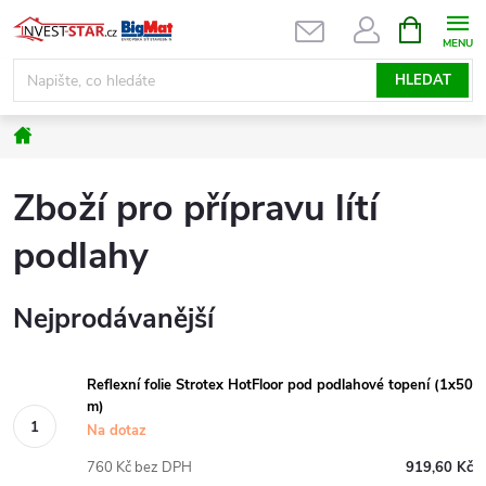
Přejít
NÁKUPNÍ
KOŠÍK
na
obsah
HLEDAT
Domů
Zboží pro přípravu lítí
podlahy
Nejprodávanější
Reflexní folie Strotex HotFloor pod podlahové topení (1x50
m)
Na dotaz
760 Kč bez DPH
919,60 Kč