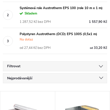
Systémová role Austrotherm EPS 100 (role 10 m x 1 m)
Skladem
1 287,52 Kč bez DPH
1 557,90 Kč
Polystyren Austrotherm (DCD) EPS 100S (0,5x1 m)
Na dotaz
od 27,44 Kč bez DPH
33,20 Kč
od
Filtrovat
Ř
Nejprodávanější
a
Nejlevnější
V
Nejdražší
z
ý
Abecedně