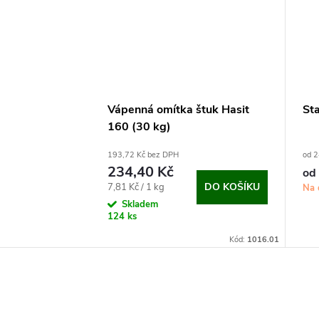
Vápenná omítka štuk Hasit
Sta
160 (30 kg)
193,72 Kč bez DPH
od 2
234,40 Kč
od
Měrná
DO KOŠÍKU
7,81 Kč / 1 kg
Na 
cena:
Skladem
124 ks
Kód:
1016.01