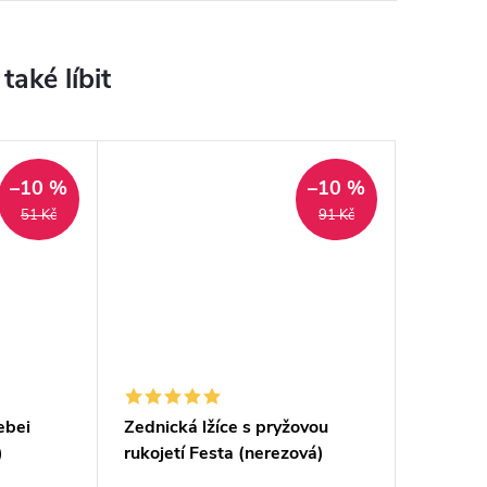
–10 %
–10 %
51 Kč
91 Kč
ebei
Zednická lžíce s pryžovou
)
rukojetí Festa (nerezová)