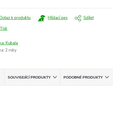
Dotaz k produktu
Hlídací pes
Sdílet
Tisk
ka:
Kubala
ka
:
2 roky
SOUVISEJÍCÍ PRODUKTY
PODOBNÉ PRODUKTY