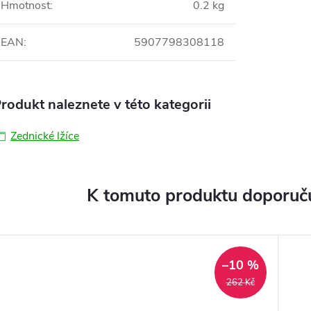
Hmotnost
:
0.2 kg
EAN
:
5907798308118
rodukt naleznete v této kategorii
Zednické lžíce
K tomuto produktu doporuču
–10 %
262 Kč