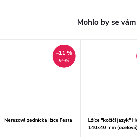
–11 %
64 Kč
Nerezová zednická lžíce Festa
Lžíce "kočičí jazyk" H
140x40 mm (ocelová