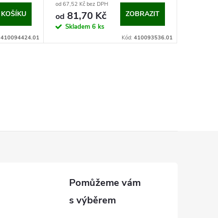
od 67,52 Kč bez DPH
 KOŠÍKU
81,70 Kč
ZOBRAZIT
od
Skladem
6 ks
:
410094424.01
Kód:
410093536.01