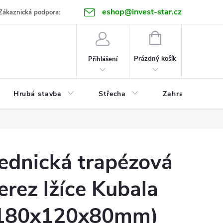
eshop@invest-star.cz
ntakt
Zákaznická podpora:
NÁKUPNÍ
KOŠÍK
Prázdný košík
Přihlášení
Hrubá stavba
Střecha
Zahrada
ednická trapézová
erez lžíce Kubala
180x120x80mm)