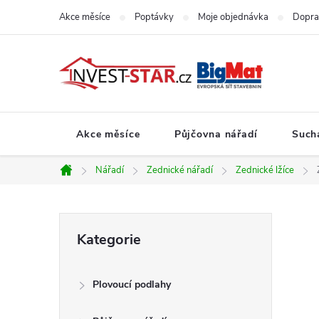
Přejít
Akce měsíce
Poptávky
Moje objednávka
Dopra
na
obsah
Akce měsíce
Půjčovna nářadí
Such
Nářadí
Zednické nářadí
Zednické lžíce
Domů
P
Přeskočit
Kategorie
kategorie
o
Plovoucí podlahy
s