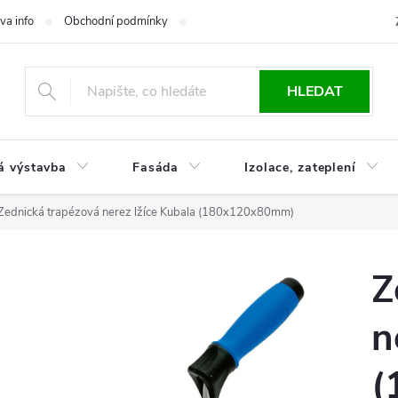
va info
Obchodní podmínky
Reklamace
Časté otázky
Ko
HLEDAT
á výstavba
Fasáda
Izolace, zateplení
Zednická trapézová nerez lžíce Kubala (180x120x80mm)
Z
n
(