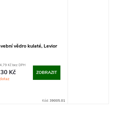
vební vědro kulaté, Levior
4,79 Kč bez DPH
30 Kč
ZOBRAZIT
dotaz
Kód:
39005.01