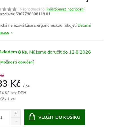
Neohodnoceno
Podrobnosti hodnocení
produktu:
5907798308118.01
ická nerezová lžíce s ergonomickou rukojetí
Detailní
rmace
Skladem
8 ks
12.8.2026
Možnosti doručení
Kč
83 Kč
/ ks
24 Kč bez DPH
ná
Kč / 1 ks
:
VLOŽIT DO KOŠÍKU