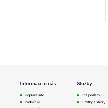
Z
á
Informace o nás
Služby
p
Doprava info
Lité podlahy
Podmínky
Omítky a stěrky
a