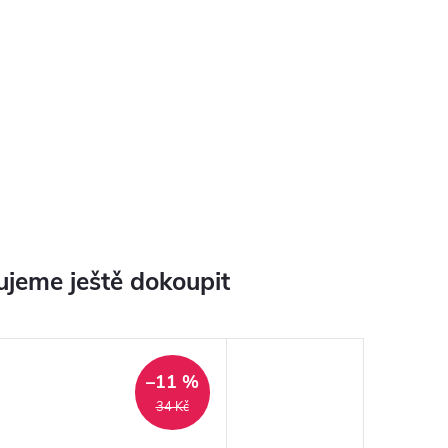
jeme ještě dokoupit
–11 %
34 Kč