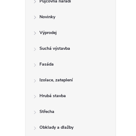
Půjčovna nářadí
t
Novinky
r
a
Výprodej
n
Suchá výstavba
n
Fasáda
í
Izolace, zateplení
p
Hrubá stavba
a
Střecha
n
Obklady a dlažby