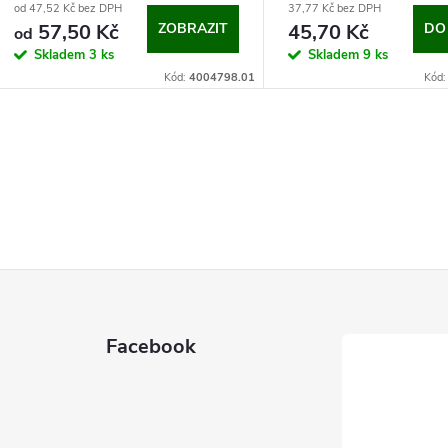
od 47,52 Kč bez DPH
37,77 Kč bez DPH
57,50 Kč
ZOBRAZIT
45,70 Kč
DO
od
Skladem
3 ks
Skladem
9 ks
Kód:
4004798.01
Kód
Facebook