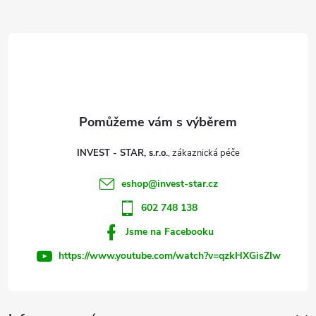
Z
á
p
a
t
INVEST - STAR, s.r.o.
í
eshop
@
invest-star.cz
602 748 138
Jsme na Facebooku
https://www.youtube.com/watch?v=qzkHXGisZIw