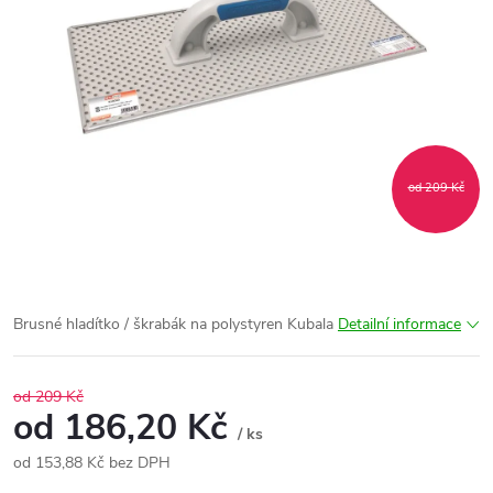
od 209 Kč
Brusné hladítko / škrabák na polystyren Kubala
Detailní informace
od 209 Kč
od
186,20 Kč
/ ks
od
153,88 Kč
bez DPH
Měrná