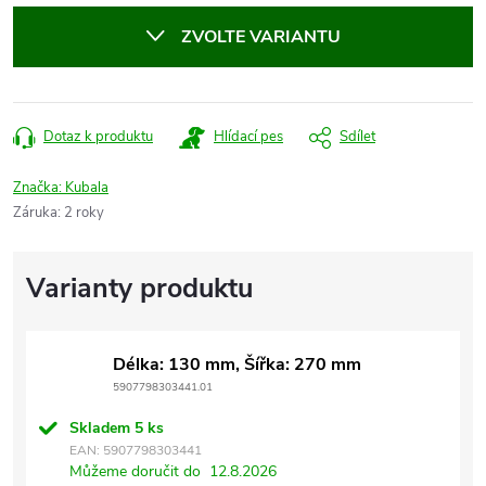
cena:
ZVOLTE VARIANTU
Dotaz k produktu
Hlídací pes
Sdílet
Značka:
Kubala
Záruka
:
2 roky
Délka: 130 mm, Šířka: 270 mm
5907798303441.01
Skladem
5 ks
EAN:
5907798303441
Můžeme doručit do
12.8.2026