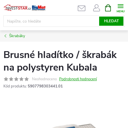
Přejít
NÁKUPNÍ
KOŠÍK
na
obsah
HLEDAT
Škrabáky
Brusné hladítko / škrabák
na polystyren Kubala
Neohodnoceno
Podrobnosti hodnocení
Kód produktu:
5907798303441.01