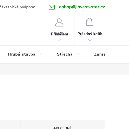
eshop@invest-star.cz
ntakt
Zákaznická podpora:
NÁKUPNÍ
KOŠÍK
Prázdný košík
Přihlášení
Hrubá stavba
Střecha
Zahrada
ABECEDNĚ