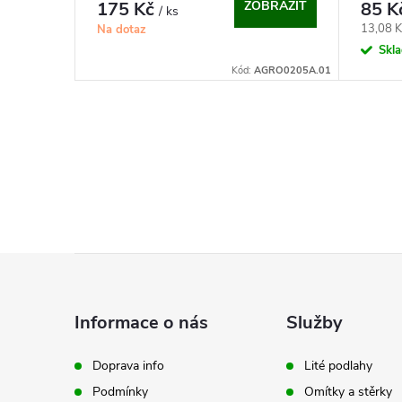
o
175 Kč
ZOBRAZIT
85 K
/ ks
u
Měrná
13,08 K
Na dotaz
d
cena:
Skl
k
Kód:
AGRO0205A.01
u
t
k
O
ů
v
t
l
ů
á
Z
d
á
a
Informace o nás
Služby
p
c
Doprava info
Lité podlahy
í
Podmínky
Omítky a stěrky