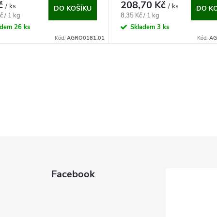
č
208,70 Kč
/ ks
/ ks
DO KOŠÍKU
DO K
Měrná
č / 1 kg
8,35 Kč / 1 kg
cena:
adem
26 ks
Skladem
3 ks
Kód:
AGRO0181.01
Kód:
AG
Facebook