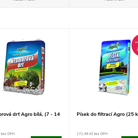
ová drť Agro bílá, (7 - 14
Písek do filtrací Agro (25 
č bez DPH
172,48 Kč bez DPH