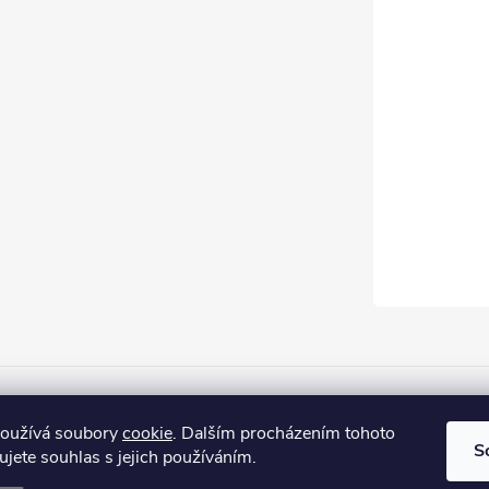
Firemní web
používá soubory
cookie
. Dalším procházením tohoto
S
jete souhlas s jejich používáním.