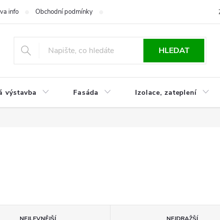
va info
Obchodní podmínky
Reklamace
Časté otázky
Ko
HLEDAT
á výstavba
Fasáda
Izolace, zateplení
NEJLEVNĚJŠÍ
NEJDRAŽŠÍ