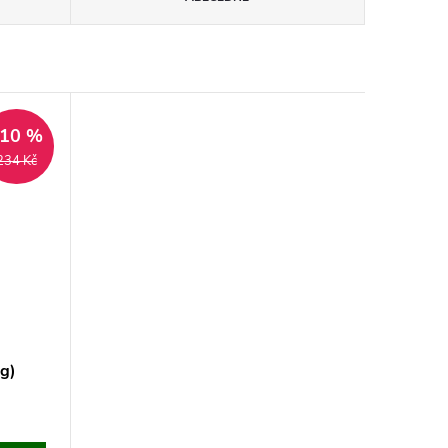
–10 %
234 Kč
kg)