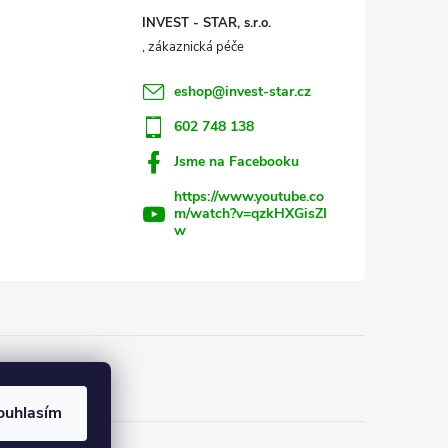
INVEST - STAR, s.r.o.
eshop
@
invest-star.cz
602 748 138
Jsme na Facebooku
https://www.youtube.co
m/watch?v=qzkHXGisZI
w
ouhlasím