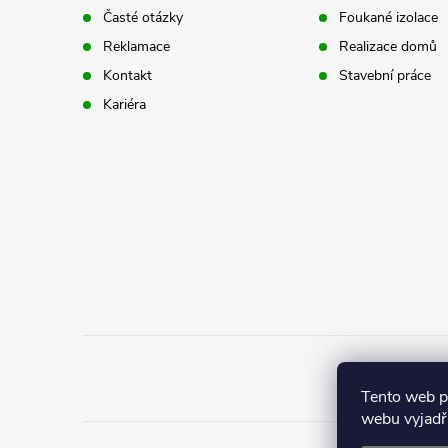
a
Časté otázky
Foukané izolace
p
t
Reklamace
Realizace domů
r
Kontakt
Stavební práce
í
Kariéra
v
k
y
v
ý
p
i
s
Tento web 
webu vyjadřu
u