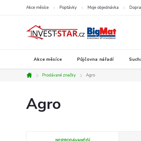
Přejít
Akce měsíce
Poptávky
Moje objednávka
Dopra
na
obsah
Akce měsíce
Půjčovna nářadí
Such
Prodávané značky
Agro
Domů
Agro
Ř
NEJPRODÁVANĚJŠÍ