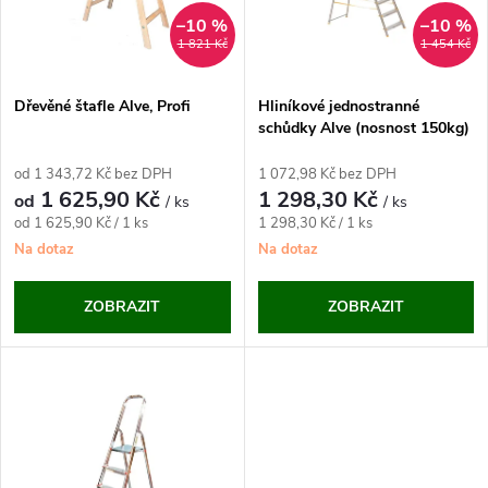
n
i
–10 %
–10 %
1 821 Kč
1 454 Kč
í
s
p
Dřevěné štafle Alve, Profi
Hliníkové jednostranné
schůdky Alve (nosnost 150kg)
p
r
od 1 343,72 Kč bez DPH
1 072,98 Kč bez DPH
r
1 625,90 Kč
1 298,30 Kč
od
/ ks
/ ks
o
Měrná
Měrná
od 1 625,90 Kč / 1 ks
1 298,30 Kč / 1 ks
o
cena:
cena:
Na dotaz
Na dotaz
d
d
ZOBRAZIT
ZOBRAZIT
u
u
k
k
t
t