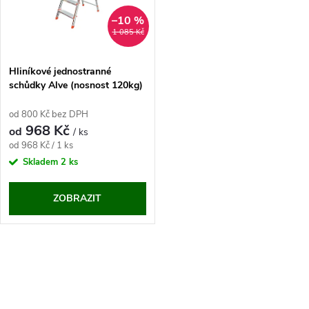
ů
ů
–10 %
1 085 Kč
Hliníkové jednostranné
schůdky Alve (nosnost 120kg)
od 800 Kč bez DPH
968 Kč
od
/ ks
Měrná
od 968 Kč / 1 ks
cena:
Skladem
2 ks
ZOBRAZIT
O
v