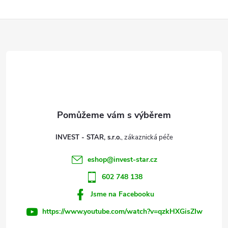
l
Z
á
d
á
a
p
c
a
í
t
p
INVEST - STAR, s.r.o.
r
í
eshop
@
invest-star.cz
v
602 748 138
k
Jsme na Facebooku
y
https://www.youtube.com/watch?v=qzkHXGisZIw