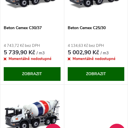
n
i
í
s
p
Beton Cemex C30/37
Beton Cemex C25/30
p
r
4 743,72 Kč bez DPH
4 134,63 Kč bez DPH
r
5 739,90 Kč
5 002,90 Kč
/ m3
/ m3
o
Momentálně nedostupné
Momentálně nedostupné
o
d
ZOBRAZIT
ZOBRAZIT
d
u
u
k
k
t
t