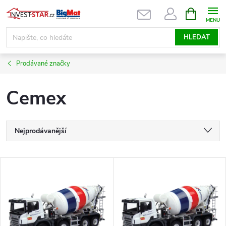
Přejít
NÁKUPNÍ
KOŠÍK
na
obsah
HLEDAT
Prodávané značky
Cemex
Ř
Nejprodávanější
a
Nejlevnější
V
Nejdražší
z
ý
Abecedně
e
p