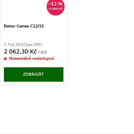
–12 %
2 344 Kč
Beton Cemex C12/15
1 704,38 Kč bez DPH
2 062,30 Kč
/ m3
Momentálně nedostupné
ZOBRAZIT
O
v
l