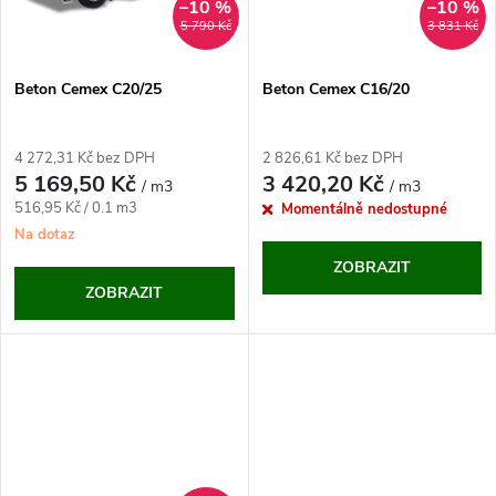
ů
–10 %
–10 %
ů
5 790 Kč
3 831 Kč
Beton Cemex C20/25
Beton Cemex C16/20
4 272,31 Kč bez DPH
2 826,61 Kč bez DPH
5 169,50 Kč
3 420,20 Kč
/ m3
/ m3
Měrná
516,95 Kč / 0.1 m3
Momentálně nedostupné
cena:
Na dotaz
ZOBRAZIT
ZOBRAZIT