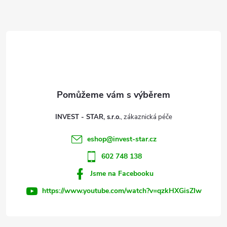
Z
á
d
á
a
p
c
a
í
t
p
INVEST - STAR, s.r.o.
r
í
eshop
@
invest-star.cz
v
602 748 138
k
Jsme na Facebooku
y
https://www.youtube.com/watch?v=qzkHXGisZIw
v