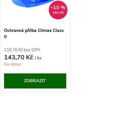
n
i
–10 %
161 Kč
í
s
p
Ochranná přilba Climax Class
0
p
r
118,76 Kč bez DPH
r
143,70 Kč
/ ks
o
Na dotaz
o
d
ZOBRAZIT
d
u
u
O
k
k
v
t
t
l