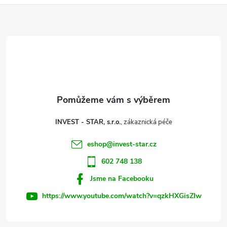
ů
Z
á
ů
d
á
a
p
c
a
í
t
p
INVEST - STAR, s.r.o.
r
í
eshop
@
invest-star.cz
v
602 748 138
k
Jsme na Facebooku
y
https://www.youtube.com/watch?v=qzkHXGisZIw
v