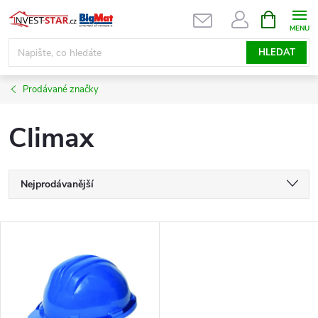
Přejít
NÁKUPNÍ
KOŠÍK
na
obsah
HLEDAT
Prodávané značky
Climax
Ř
Nejprodávanější
a
Nejlevnější
V
Nejdražší
z
ý
Abecedně
e
p