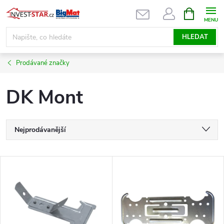
Přejít
NÁKUPNÍ
KOŠÍK
na
obsah
HLEDAT
Prodávané značky
DK Mont
Ř
Nejprodávanější
a
Nejlevnější
V
Nejdražší
z
ý
Abecedně
e
p