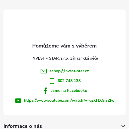
d
á
a
p
c
a
í
t
p
INVEST - STAR, s.r.o.
r
í
eshop
@
invest-star.cz
v
602 748 138
k
Jsme na Facebooku
y
https://www.youtube.com/watch?v=qzkHXGisZIw
v
ý
Informace o nás