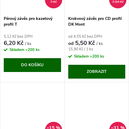
7 Kč
7,93 Kč
Pérový závěs pro kazetový
Krokvový závěs pro CD profil
profil T
DK Mont
5,12 Kč bez DPH
od 4,55 Kč bez DPH
6,20 Kč
5,50 Kč
od
/ ks
/ ks
Měrná
15,90 Kč / 1 ks
Skladem
>200 ks
cena:
Skladem
>200 ks
DO KOŠÍKU
ZOBRAZIT
–15 %
–31 %