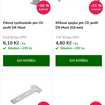
n
i
–30 %
–31 %
8,80 Kč
7,04 Kč
í
s
p
Pérový rychlozávěs pro CD
Křížová spojka pro CD profil
profil DK Mont
DK Mont (0,8 mm)
p
r
5,04 Kč bez DPH
3,97 Kč bez DPH
r
6,10 Kč
4,80 Kč
/ ks
/ ks
o
Skladem
>200 ks
Skladem
>200 ks
o
d
DO KOŠÍKU
DO KOŠÍKU
d
u
u
k
k
t
t