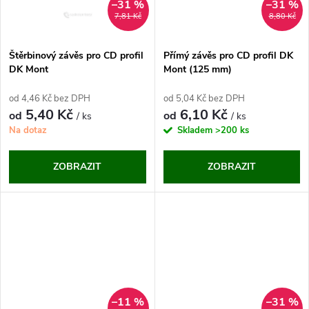
ů
–31 %
–31 %
ů
7,81 Kč
8,80 Kč
Štěrbinový závěs pro CD profil
Přímý závěs pro CD profil DK
DK Mont
Mont (125 mm)
od 4,46 Kč bez DPH
od 5,04 Kč bez DPH
5,40 Kč
6,10 Kč
od
od
/ ks
/ ks
Na dotaz
Skladem
>200 ks
ZOBRAZIT
ZOBRAZIT
–11 %
–31 %