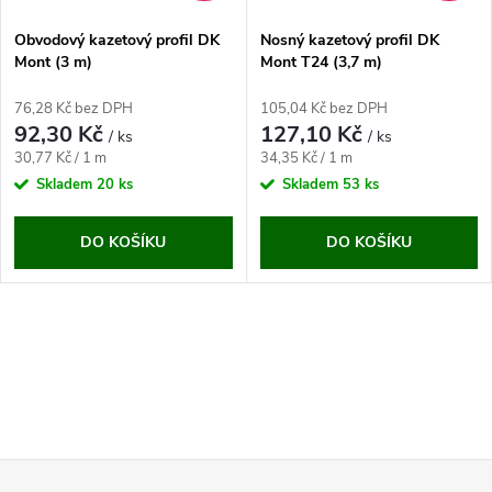
Obvodový kazetový profil DK
Nosný kazetový profil DK
Mont (3 m)
Mont T24 (3,7 m)
76,28 Kč bez DPH
105,04 Kč bez DPH
92,30 Kč
127,10 Kč
/ ks
/ ks
Měrná
Měrná
30,77 Kč / 1 m
34,35 Kč / 1 m
cena:
cena:
Skladem
20 ks
Skladem
53 ks
DO KOŠÍKU
DO KOŠÍKU
O
v
l
Z
á