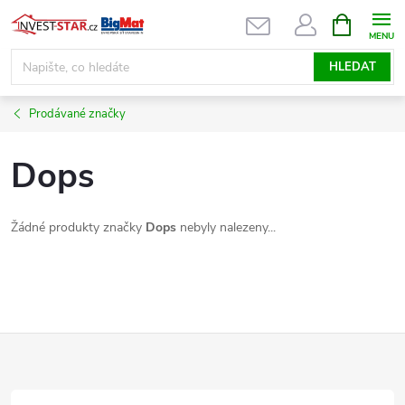
Přejít
NÁKUPNÍ
KOŠÍK
na
obsah
HLEDAT
Prodávané značky
Dops
Žádné produkty značky
Dops
nebyly nalezeny...
Z
á