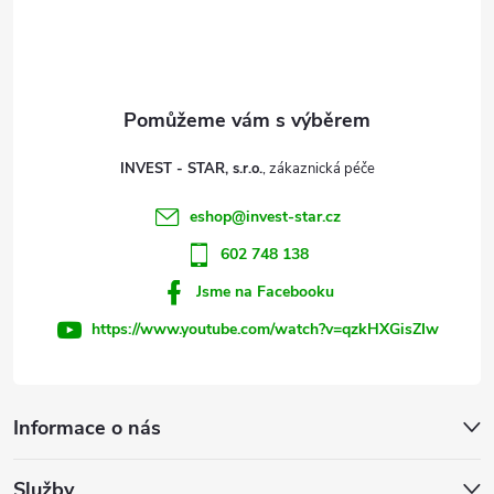
p
a
t
INVEST - STAR, s.r.o.
í
eshop
@
invest-star.cz
602 748 138
Jsme na Facebooku
https://www.youtube.com/watch?v=qzkHXGisZIw
Informace o nás
Služby