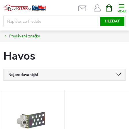
Přejít
NÁKUPNÍ
KOŠÍK
na
obsah
HLEDAT
Prodávané značky
Havos
Ř
Nejprodávanější
a
Nejlevnější
V
Nejdražší
z
ý
Abecedně
e
p