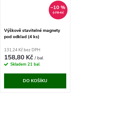
n
i
–10 %
178 Kč
í
s
p
Výškově stavitelné magnety
pod odklad (4 ks)
p
r
131,24 Kč bez DPH
r
158,80 Kč
/ bal.
o
Skladem
21 bal.
o
d
DO KOŠÍKU
d
u
u
O
k
k
v
t
t
l