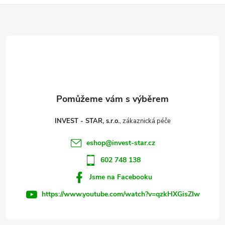
ů
Z
á
ů
d
á
a
p
c
a
í
t
p
INVEST - STAR, s.r.o.
r
í
eshop
@
invest-star.cz
v
602 748 138
k
Jsme na Facebooku
y
https://www.youtube.com/watch?v=qzkHXGisZIw
v