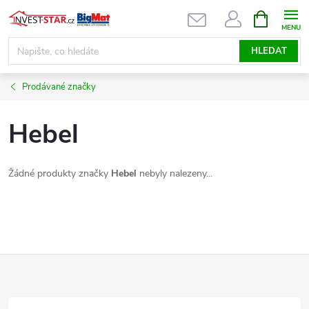
Přejít
NÁKUPNÍ
KOŠÍK
na
obsah
HLEDAT
Prodávané značky
Hebel
Žádné produkty značky
Hebel
nebyly nalezeny...
Z
á