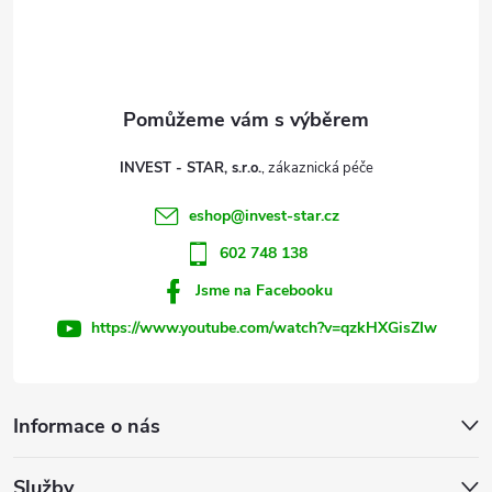
p
a
t
INVEST - STAR, s.r.o.
í
eshop
@
invest-star.cz
602 748 138
Jsme na Facebooku
https://www.youtube.com/watch?v=qzkHXGisZIw
Informace o nás
Služby