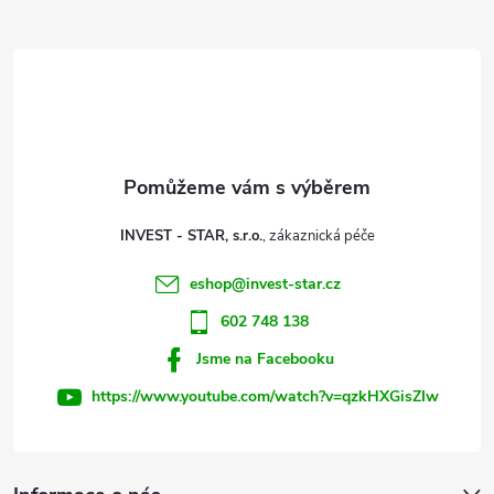
Z
d
á
a
p
c
a
í
t
p
INVEST - STAR, s.r.o.
r
í
eshop
@
invest-star.cz
v
602 748 138
k
Jsme na Facebooku
y
https://www.youtube.com/watch?v=qzkHXGisZIw
v
ý