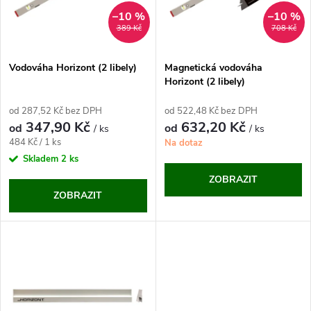
n
i
–10 %
–10 %
389 Kč
708 Kč
í
s
p
Vodováha Horizont (2 libely)
Magnetická vodováha
Horizont (2 libely)
p
r
od 287,52 Kč bez DPH
od 522,48 Kč bez DPH
r
347,90 Kč
632,20 Kč
od
od
/ ks
/ ks
o
Měrná
484 Kč / 1 ks
Na dotaz
o
cena:
Skladem
2 ks
d
ZOBRAZIT
d
ZOBRAZIT
u
u
k
k
t
t