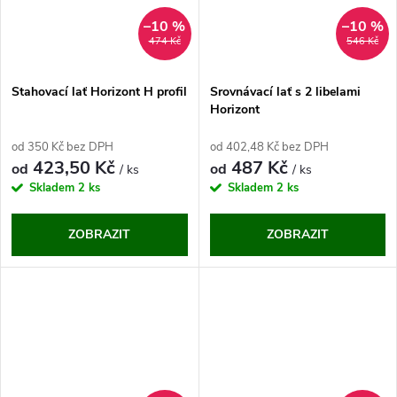
ů
ů
–10 %
–10 %
474 Kč
546 Kč
Stahovací lať Horizont H profil
Srovnávací lať s 2 libelami
Horizont
od 350 Kč bez DPH
od 402,48 Kč bez DPH
423,50 Kč
487 Kč
od
od
/ ks
/ ks
Skladem
2 ks
Skladem
2 ks
ZOBRAZIT
ZOBRAZIT