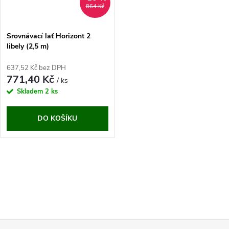
864 Kč
Srovnávací lať Horizont 2
libely (2,5 m)
637,52 Kč bez DPH
771,40 Kč
/ ks
Skladem
2 ks
DO KOŠÍKU
O
v
l
á