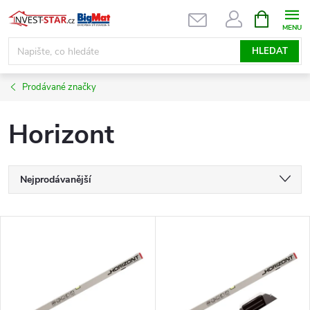
Přejít
NÁKUPNÍ
KOŠÍK
na
obsah
HLEDAT
Prodávané značky
Horizont
Ř
Nejprodávanější
a
Nejlevnější
V
Nejdražší
z
ý
Abecedně
e
p