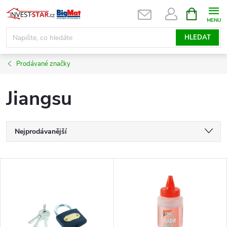
Přejít
NÁKUPNÍ
KOŠÍK
na
obsah
HLEDAT
Prodávané značky
Jiangsu
Ř
Nejprodávanější
a
Nejlevnější
V
Nejdražší
z
ý
Abecedně
e
p