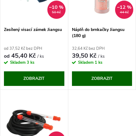
n
i
–10 %
–12 %
50 Kč
44 Kč
í
s
p
Zesílený visací zámek Jiangsu
Náplň do brnkačky Jiangsu
(180 g)
p
r
od 37,52 Kč bez DPH
32,64 Kč bez DPH
r
45,40 Kč
39,50 Kč
od
/ ks
/ ks
o
Skladem
3 ks
Skladem
1 ks
o
d
ZOBRAZIT
ZOBRAZIT
d
u
u
k
k
t
t