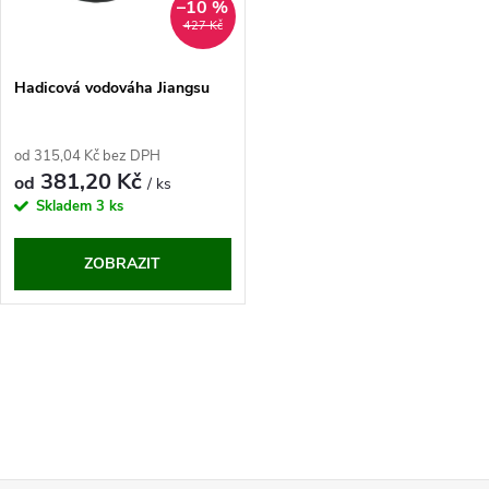
ů
–10 %
ů
427 Kč
Hadicová vodováha Jiangsu
od 315,04 Kč bez DPH
381,20 Kč
od
/ ks
Skladem
3 ks
ZOBRAZIT
O
v
l