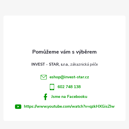
Z
á
d
á
a
p
c
a
í
t
p
INVEST - STAR, s.r.o.
r
í
eshop
@
invest-star.cz
v
602 748 138
k
Jsme na Facebooku
y
https://www.youtube.com/watch?v=qzkHXGisZIw
v