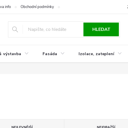
va info
Obchodní podmínky
Reklamace
Časté otázky
Ko
HLEDAT
á výstavba
Fasáda
Izolace, zateplení
NEJLEVNĚJŠÍ
NEJDRAŽŠÍ