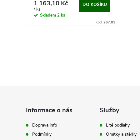
o
1 163,10 Kč
DO KOŠÍKU
u
/ ks
Skladem
2 ks
d
Kód:
267.01
k
u
t
O
k
ů
v
t
l
ů
á
Z
d
á
a
Informace o nás
Služby
p
c
Doprava info
Lité podlahy
í
Podmínky
Omítky a stěrky