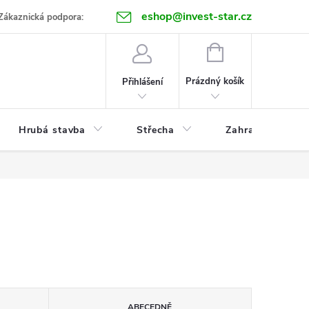
eshop@invest-star.cz
ntakt
Zákaznická podpora:
NÁKUPNÍ
KOŠÍK
Prázdný košík
Přihlášení
Hrubá stavba
Střecha
Zahrada
ABECEDNĚ