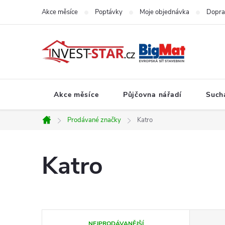
Přejít
Akce měsíce
Poptávky
Moje objednávka
Dopra
na
obsah
Akce měsíce
Půjčovna nářadí
Such
Prodávané značky
Katro
Domů
Katro
Ř
NEJPRODÁVANĚJŠÍ