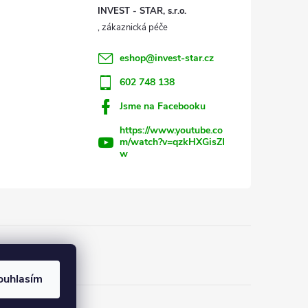
INVEST - STAR, s.r.o.
eshop
@
invest-star.cz
602 748 138
Jsme na Facebooku
https://www.youtube.co
m/watch?v=qzkHXGisZI
w
ouhlasím