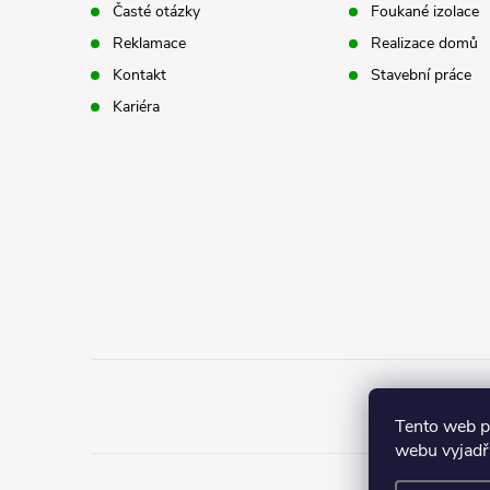
a
Časté otázky
Foukané izolace
p
t
Reklamace
Realizace domů
r
Kontakt
Stavební práce
í
Kariéra
v
k
y
v
ý
p
i
s
Tento web 
webu vyjadřu
u