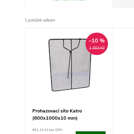
a
1
položek celkem
z
V
e
–10 %
ý
1 303 Kč
n
p
í
i
p
s
r
p
Prohazovací síto Katro
o
(800x1000x10 mm)
r
d
961,24 Kč bez DPH