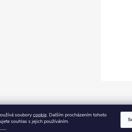
Firemní web
používá soubory
cookie
. Dalším procházením tohoto
S
jete souhlas s jejich používáním.