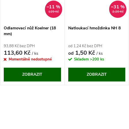
n
i
–11 %
–31 %
129 Kč
2,20 Kč
í
s
p
Odlamovací nůž Koelner (18
Natloukací hmoždinka NH 8
mm)
p
r
93,88 Kč bez DPH
od 1,24 Kč bez DPH
r
113,60 Kč
1,50 Kč
od
/ ks
/ ks
o
Momentálně nedostupné
Skladem
>200 ks
o
d
ZOBRAZIT
ZOBRAZIT
d
u
u
O
k
k
v
t
t
l