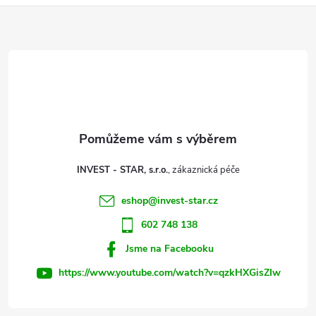
ů
Z
á
ů
d
á
a
p
c
a
í
t
p
INVEST - STAR, s.r.o.
r
í
eshop
@
invest-star.cz
v
602 748 138
k
Jsme na Facebooku
y
https://www.youtube.com/watch?v=qzkHXGisZIw
v