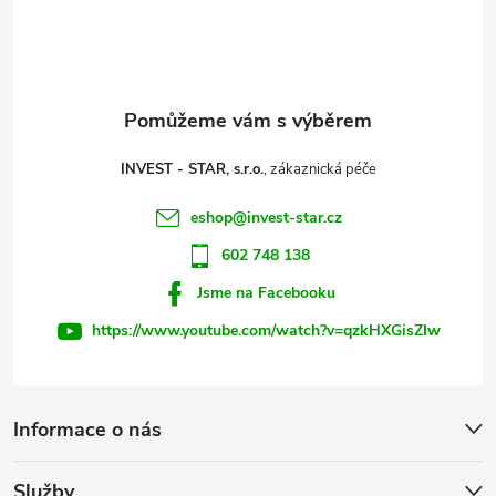
p
a
t
INVEST - STAR, s.r.o.
í
eshop
@
invest-star.cz
602 748 138
Jsme na Facebooku
https://www.youtube.com/watch?v=qzkHXGisZIw
Informace o nás
Služby