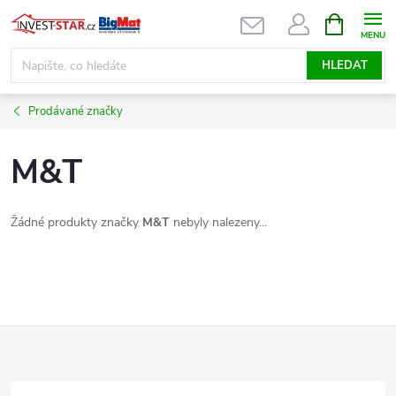
Přejít
NÁKUPNÍ
KOŠÍK
na
obsah
HLEDAT
Prodávané značky
M&T
Žádné produkty značky
M&T
nebyly nalezeny...
Z
á