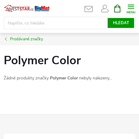
Přejít
NÁKUPNÍ
KOŠÍK
na
obsah
HLEDAT
Prodávané značky
Polymer Color
Žádné produkty značky
Polymer Color
nebyly nalezeny...
Z
á