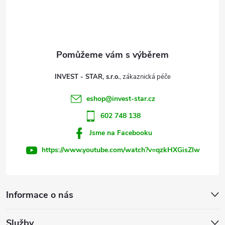
p
a
t
INVEST - STAR, s.r.o.
í
eshop
@
invest-star.cz
602 748 138
Jsme na Facebooku
https://www.youtube.com/watch?v=qzkHXGisZIw
Informace o nás
Služby