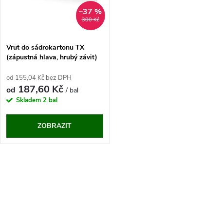
n
i
–37 %
300 Kč
í
s
p
Vrut do sádrokartonu TX
(zápustná hlava, hrubý závit)
p
r
od 155,04 Kč bez DPH
r
187,60 Kč
od
/ bal
o
Skladem
2 bal
o
d
ZOBRAZIT
d
u
u
O
k
k
v
t
t
l