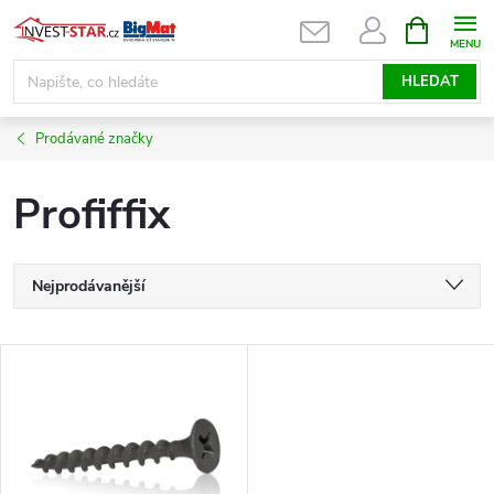
Přejít
NÁKUPNÍ
KOŠÍK
na
obsah
HLEDAT
Prodávané značky
Profiffix
Ř
Nejprodávanější
a
Nejlevnější
V
Nejdražší
z
ý
Abecedně
e
p