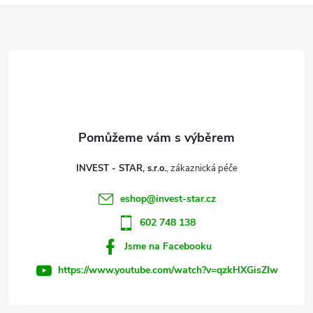
ů
Z
á
ů
d
á
a
p
c
a
í
t
p
INVEST - STAR, s.r.o.
r
í
eshop
@
invest-star.cz
v
602 748 138
k
Jsme na Facebooku
y
https://www.youtube.com/watch?v=qzkHXGisZIw
v