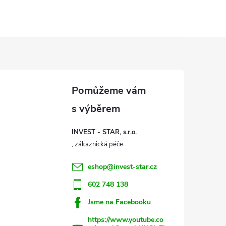
INVEST - STAR, s.r.o.
eshop
@
invest-star.cz
602 748 138
Jsme na Facebooku
https://www.youtube.co