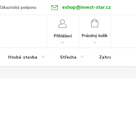
eshop@invest-star.cz
ntakt
Zákaznická podpora:
NÁKUPNÍ
KOŠÍK
Prázdný košík
Přihlášení
Hrubá stavba
Střecha
Zahrada