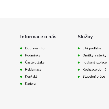
Z
á
Informace o nás
Služby
p
Doprava info
Lité podlahy
Podmínky
Omítky a stěrky
a
Časté otázky
Foukané izolace
t
Reklamace
Realizace domů
Kontakt
Stavební práce
í
Kariéra