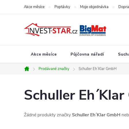
Přejít
Akce měsíce
Poptávky
Moje objednávka
Dopra
na
obsah
Akce měsíce
Půjčovna nářadí
Such
Prodávané značky
Schuller Eh´Klar GmbH
Domů
Schuller Eh´Kla
Žádné produkty značky
Schuller Eh´Klar GmbH
neby