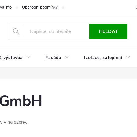
va info
Obchodní podmínky
Reklamace
Časté otázky
Ko
HLEDAT
á výstavba
Fasáda
Izolace, zateplení
r GmbH
ly nalezeny...