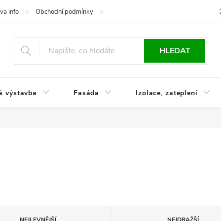
va info
Obchodní podmínky
Reklamace
Časté otázky
Ko
HLEDAT
á výstavba
Fasáda
Izolace, zateplení
NEJLEVNĚJŠÍ
NEJDRAŽŠÍ