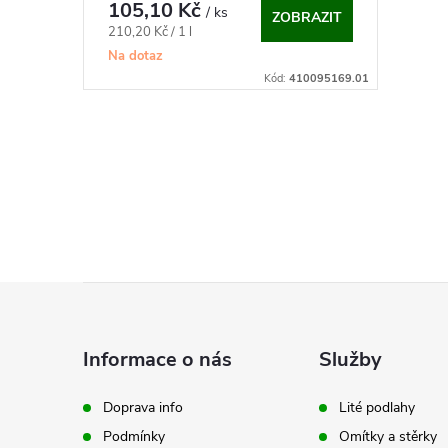
o
105,10 Kč
/ ks
ZOBRAZIT
u
Měrná
210,20 Kč / 1 l
d
cena:
Na dotaz
k
Kód:
410095169.01
u
t
k
O
ů
v
t
l
ů
á
Z
d
á
a
Informace o nás
Služby
p
c
Doprava info
Lité podlahy
í
Podmínky
Omítky a stěrky