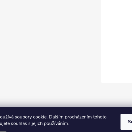
Firemní web
používá soubory
cookie
. Dalším procházením tohoto
S
jete souhlas s jejich používáním.