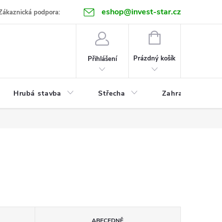
eshop@invest-star.cz
ntakt
Zákaznická podpora:
NÁKUPNÍ
KOŠÍK
Prázdný košík
Přihlášení
Hrubá stavba
Střecha
Zahrada
ABECEDNĚ