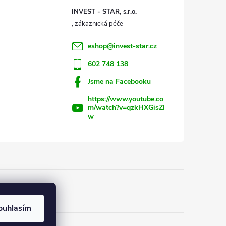
INVEST - STAR, s.r.o.
eshop
@
invest-star.cz
602 748 138
Jsme na Facebooku
https://www.youtube.co
m/watch?v=qzkHXGisZI
w
ouhlasím