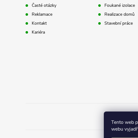
a
Časté otázky
Foukané izolace
p
t
Reklamace
Realizace domů
r
Kontakt
Stavební práce
í
Kariéra
v
k
y
v
ý
p
i
s
Tento web 
webu vyjadřu
u