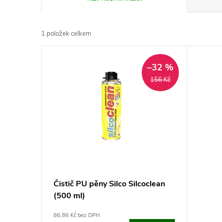
a
1
položek celkem
z
V
e
–32 %
ý
156 Kč
n
p
í
i
p
s
r
p
Čistič PU pěny Silco Silcoclean
o
(500 ml)
r
d
86,86 Kč bez DPH