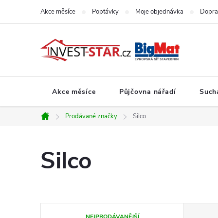
Přejít
Akce měsíce
Poptávky
Moje objednávka
Dopra
na
obsah
Akce měsíce
Půjčovna nářadí
Such
Prodávané značky
Silco
Domů
Silco
Ř
NEJPRODÁVANĚJŠÍ