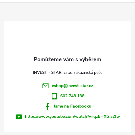
ů
Z
á
ů
d
á
a
p
c
a
í
t
p
INVEST - STAR, s.r.o.
r
í
eshop
@
invest-star.cz
v
602 748 138
k
Jsme na Facebooku
y
https://www.youtube.com/watch?v=qzkHXGisZIw
v