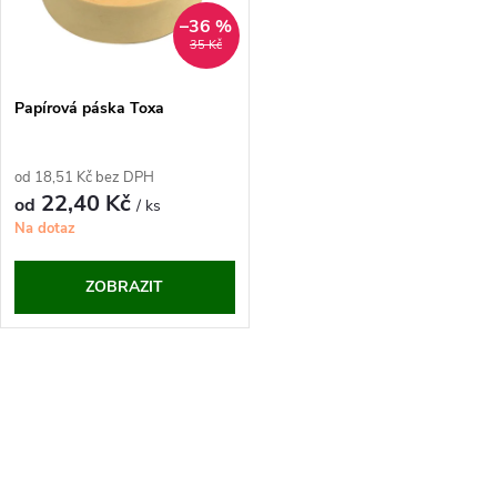
n
i
–36 %
35 Kč
í
s
p
Papírová páska Toxa
p
r
od 18,51 Kč bez DPH
r
22,40 Kč
od
/ ks
o
Na dotaz
o
d
ZOBRAZIT
d
u
u
O
k
k
v
t
t
l