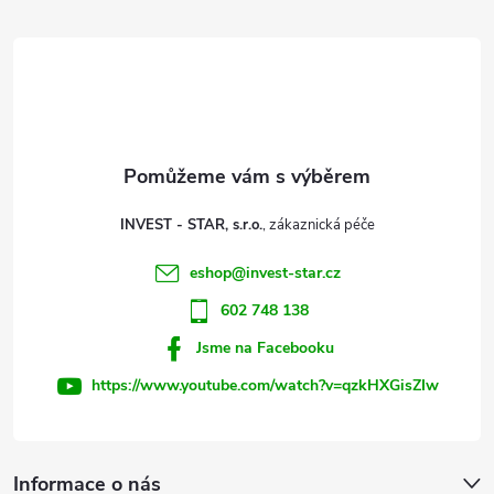
á
p
a
t
INVEST - STAR, s.r.o.
í
eshop
@
invest-star.cz
602 748 138
Jsme na Facebooku
https://www.youtube.com/watch?v=qzkHXGisZIw
Informace o nás