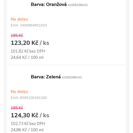
Barva: Oranžová
410092384.01
Na dotaz
EAN:
3495884851003
185 Kč
123,20 Kč
/ ks
101,82 Kč bez DPH
Měrná
24,64 Kč / 100 ml
cena:
Barva: Zelená
410092683.01
Na dotaz
EAN:
8595100161260
185 Kč
124,30 Kč
/ ks
102,73 Kč bez DPH
Měrná
24,86 Kč / 100 ml