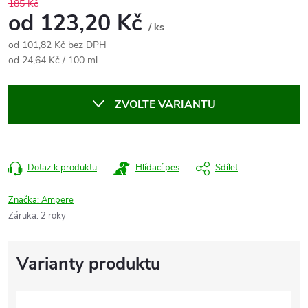
185 Kč
od
123,20 Kč
/ ks
od
101,82 Kč
bez DPH
Měrná
od 24,64 Kč / 100 ml
cena:
ZVOLTE VARIANTU
Dotaz k produktu
Hlídací pes
Sdílet
Značka:
Ampere
Záruka
:
2 roky