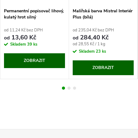
Permanentní popisovač lihový,
Malířská barva Mistral Interiér
kulatý hrot silný
Plus (bílá)
od 11,24 Kč bez DPH
od 235,04 Kč bez DPH
13,60 Kč
284,40 Kč
od
od
Měrná
od 28,55 Kč / 1 kg
Skladem
39 ks
cena:
Skladem
23 ks
ZOBRAZIT
ZOBRAZIT
Z