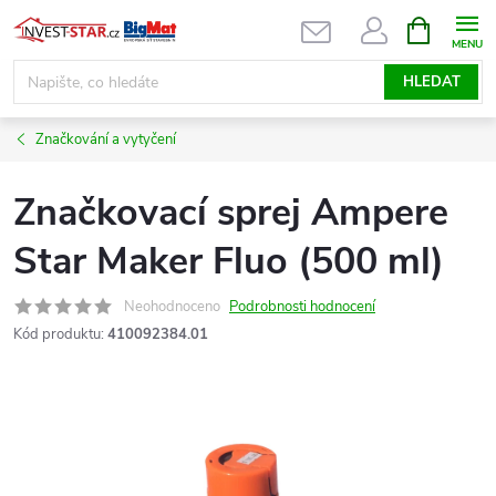
Přejít
NÁKUPNÍ
KOŠÍK
na
obsah
HLEDAT
Značkování a vytyčení
Značkovací sprej Ampere
Star Maker Fluo (500 ml)
Neohodnoceno
Podrobnosti hodnocení
Kód produktu:
410092384.01