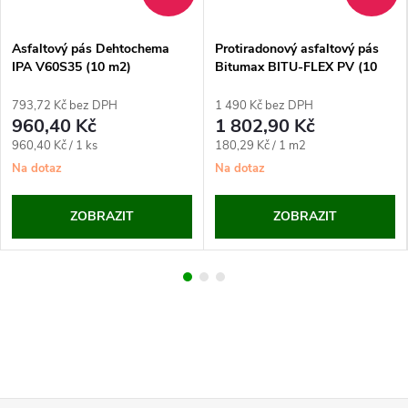
Asfaltový pás Dehtochema
Protiradonový asfaltový pás
IPA V60S35 (10 m2)
Bitumax BITU-FLEX PV (10
m2)
793,72 Kč bez DPH
1 490 Kč bez DPH
960,40 Kč
1 802,90 Kč
Měrná
Měrná
960,40 Kč / 1 ks
180,29 Kč / 1 m2
cena:
cena:
Na dotaz
Na dotaz
ZOBRAZIT
ZOBRAZIT