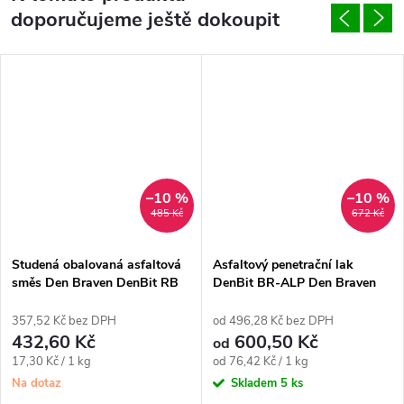
doporučujeme ještě dokoupit
–10 %
–10 %
485 Kč
672 Kč
Studená obalovaná asfaltová
Asfaltový penetrační lak
směs Den Braven DenBit RB
DenBit BR-ALP Den Braven
(25 kg)
357,52 Kč bez DPH
od 496,28 Kč bez DPH
432,60 Kč
600,50 Kč
od
Měrná
Měrná
17,30 Kč / 1 kg
od 76,42 Kč / 1 kg
cena:
cena:
Na dotaz
Skladem
5 ks