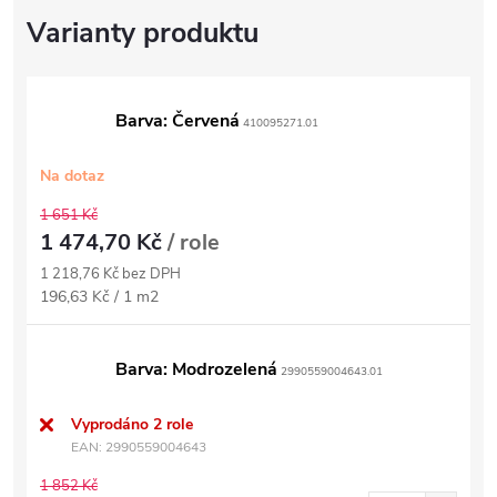
Barva: Červená
410095271.01
Na dotaz
1 651 Kč
1 474,70 Kč
/ role
1 218,76 Kč bez DPH
Měrná
196,63 Kč / 1 m2
cena:
Barva: Modrozelená
2990559004643.01
Vyprodáno
2 role
EAN:
2990559004643
1 852 Kč