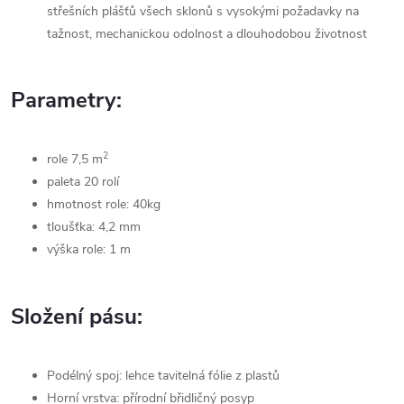
střešních plášťů všech sklonů s vysokými požadavky na
tažnost, mechanickou odolnost a dlouhodobou životnost
Parametry:
2
role 7,5 m
paleta 20 rolí
hmotnost role: 40kg
tloušťka: 4,2 mm
výška role: 1 m
Složení pásu:
Podélný spoj: lehce tavitelná fólie z plastů
Horní vrstva: přírodní břidličný posyp