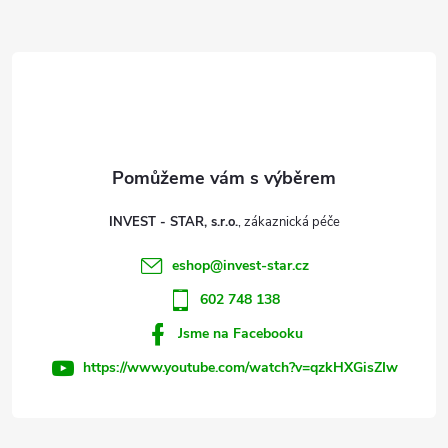
Z
á
p
a
t
INVEST - STAR, s.r.o.
í
eshop
@
invest-star.cz
602 748 138
Jsme na Facebooku
https://www.youtube.com/watch?v=qzkHXGisZIw