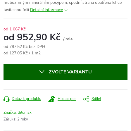
hrubozrnným minerálním posypem, spodní strana opatřena lehce
tavitelnou folií
Detailní informace
od 1 067 Kč
od
952,90 Kč
/ role
od
787,52 Kč
bez DPH
Měrná
od 127,05 Kč / 1 m2
cena:
ZVOLTE VARIANTU
Dotaz k produktu
Hlídací pes
Sdílet
Značka:
Bitumax
Záruka
:
2 roky