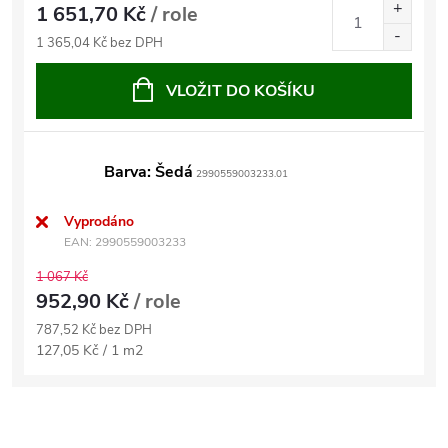
1 651,70 Kč
/ role
1 365,04 Kč bez DPH
VLOŽIT DO KOŠÍKU
Barva: Šedá
2990559003233.01
Vyprodáno
EAN:
2990559003233
1 067 Kč
952,90 Kč
/ role
787,52 Kč bez DPH
Měrná
127,05 Kč / 1 m2
cena: