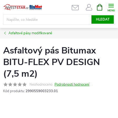
Přejít
NÁKUPNÍ
KOŠÍK
na
obsah
HLEDAT
Asfaltové pásy modifikované
Asfaltový pás Bitumax
BITU-FLEX PV DESIGN
(7,5 m2)
Neohodnoceno
Podrobnosti hodnocení
Kód produktu:
2990559003233.01