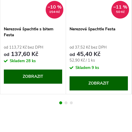
–10 %
–11 %
154 Kč
50 Kč
Nerezová špachtle s bitem
Nerezová špachtle Festa
Festa
od 113,72 Kč bez DPH
od 37,52 Kč bez DPH
137,60 Kč
45,40 Kč
od
od
Měrná
52,90 Kč / 1 ks
Skladem
28 ks
cena:
Skladem
9 ks
ZOBRAZIT
ZOBRAZIT