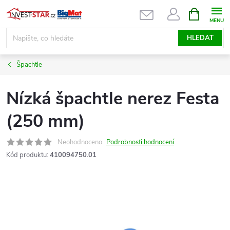
Přejít
NÁKUPNÍ
KOŠÍK
na
obsah
HLEDAT
Špachtle
Nízká špachtle nerez Festa
(250 mm)
Neohodnoceno
Podrobnosti hodnocení
Kód produktu:
410094750.01