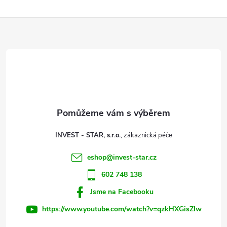
Z
á
p
a
t
INVEST - STAR, s.r.o.
í
eshop
@
invest-star.cz
602 748 138
Jsme na Facebooku
https://www.youtube.com/watch?v=qzkHXGisZIw