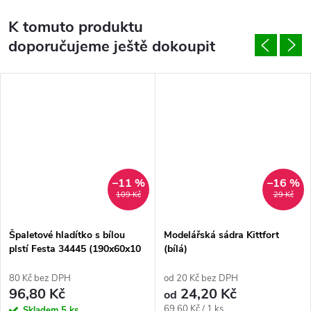
K tomuto produktu
doporučujeme ještě dokoupit
–11 %
–16 %
109 Kč
29 Kč
Špaletové hladítko s bílou
Modelářská sádra Kittfort
plstí Festa 34445 (190x60x10
(bílá)
mm)
80 Kč bez DPH
od 20 Kč bez DPH
96,80 Kč
24,20 Kč
od
Měrná
69,60 Kč / 1 ks
Skladem
5 ks