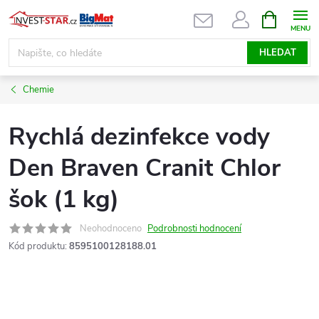
Přejít
NÁKUPNÍ
KOŠÍK
na
obsah
HLEDAT
Chemie
Rychlá dezinfekce vody
Den Braven Cranit Chlor
šok (1 kg)
Neohodnoceno
Podrobnosti hodnocení
Kód produktu:
8595100128188.01