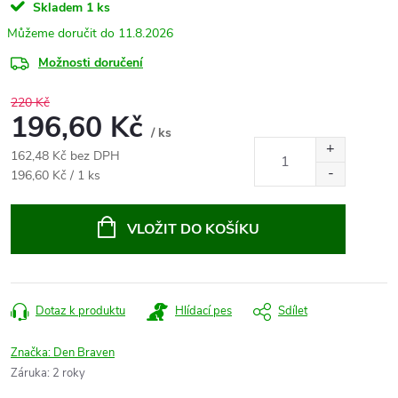
Skladem
1 ks
11.8.2026
Možnosti doručení
220 Kč
196,60 Kč
/ ks
162,48 Kč bez DPH
Měrná
196,60 Kč / 1 ks
cena:
VLOŽIT DO KOŠÍKU
Dotaz k produktu
Hlídací pes
Sdílet
Značka:
Den Braven
Záruka
:
2 roky