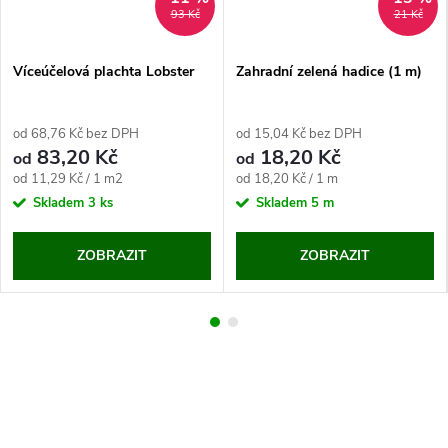
93 Kč
21 Kč
Víceúčelová plachta Lobster
Zahradní zelená hadice (1 m)
od 68,76 Kč bez DPH
od 15,04 Kč bez DPH
83,20 Kč
18,20 Kč
od
od
Měrná
Měrná
od 11,29 Kč / 1 m2
od 18,20 Kč / 1 m
cena:
cena:
Skladem
3 ks
Skladem
5 m
ZOBRAZIT
ZOBRAZIT