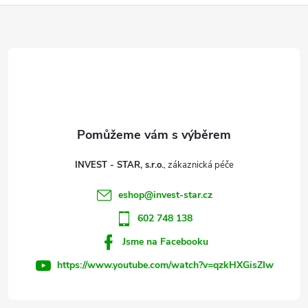
Z
á
p
a
t
INVEST - STAR, s.r.o.
í
eshop
@
invest-star.cz
602 748 138
Jsme na Facebooku
https://www.youtube.com/watch?v=qzkHXGisZIw