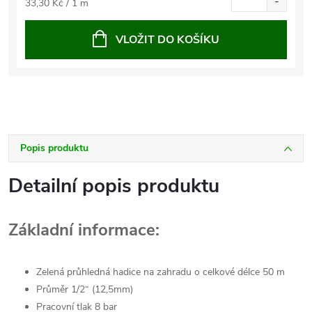
Měrná
33,30 Kč / 1 m
cena:
VLOŽIT DO KOŠÍKU
Popis produktu
Detailní popis produktu
Základní informace:
Zelená průhledná hadice na zahradu o celkové délce 50 m
Průměr 1/2“ (12,5mm)
Pracovní tlak 8 bar