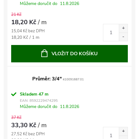
Můžeme doručit do
11.8.2026
21 Kč
18,20 Kč
/ m
15,04 Kč bez DPH
Měrná
18,20 Kč / 1 m
cena:
VLOŽIT DO KOŠÍKU
Průměr: 3/4"
410091687.01
Skladem
47 m
EAN:
8592229474295
Můžeme doručit do
11.8.2026
37 Kč
33,30 Kč
/ m
27,52 Kč bez DPH