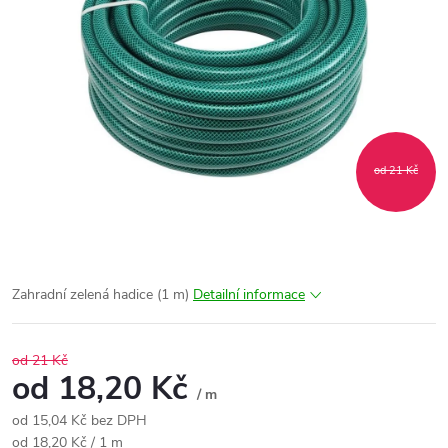
od 21 Kč
Zahradní zelená hadice (1 m)
Detailní informace
od 21 Kč
od
18,20 Kč
/ m
od
15,04 Kč
bez DPH
Měrná
od 18,20 Kč / 1 m