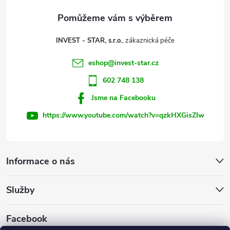
a
t
INVEST - STAR, s.r.o.
í
eshop
@
invest-star.cz
602 748 138
Jsme na Facebooku
https://www.youtube.com/watch?v=qzkHXGisZIw
Informace o nás
Služby
Facebook