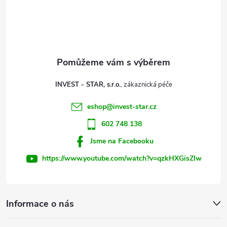
á
p
a
t
INVEST - STAR, s.r.o.
í
eshop
@
invest-star.cz
602 748 138
Jsme na Facebooku
https://www.youtube.com/watch?v=qzkHXGisZIw
Informace o nás