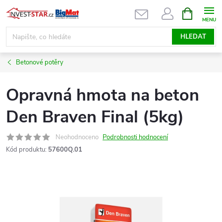
Přejít
NÁKUPNÍ
KOŠÍK
na
obsah
HLEDAT
Betonové potěry
Opravná hmota na beton
Den Braven Final (5kg)
Neohodnoceno
Podrobnosti hodnocení
Kód produktu:
57600Q.01