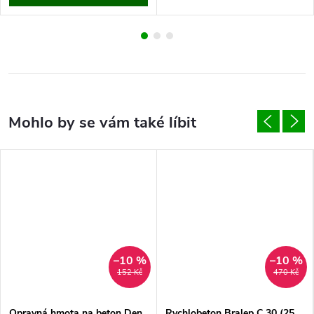
–10 %
–10 %
152 Kč
470 Kč
Opravná hmota na beton Den
Rychlobeton Bralep C 30 (25