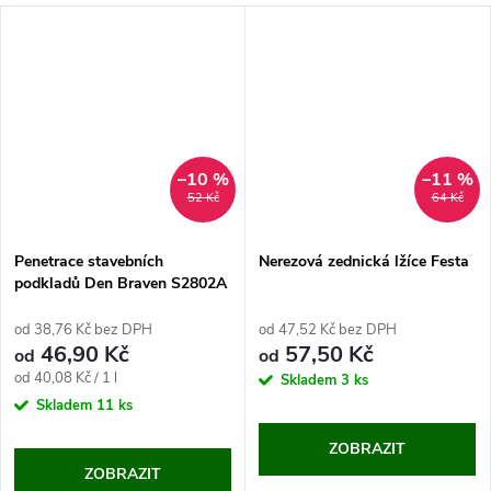
–10 %
–11 %
52 Kč
64 Kč
Penetrace stavebních
Nerezová zednická lžíce Festa
podkladů Den Braven S2802A
od 38,76 Kč bez DPH
od 47,52 Kč bez DPH
46,90 Kč
57,50 Kč
od
od
Měrná
od 40,08 Kč / 1 l
Skladem
3 ks
cena:
Skladem
11 ks
ZOBRAZIT
ZOBRAZIT