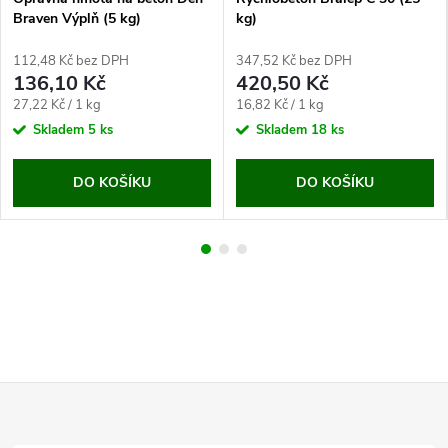
Braven Výplň (5 kg)
kg)
112,48 Kč bez DPH
347,52 Kč bez DPH
136,10 Kč
420,50 Kč
Měrná
Měrná
27,22 Kč / 1 kg
16,82 Kč / 1 kg
cena:
cena:
Skladem
5 ks
Skladem
18 ks
DO KOŠÍKU
DO KOŠÍKU
Z