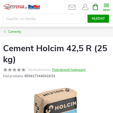
Přejít
NÁKUPNÍ
KOŠÍK
na
obsah
HLEDAT
Cementy
Cement Holcim 42,5 R (25
kg)
Neohodnoceno
Podrobnosti hodnocení
Kód produktu:
8594173440418.01