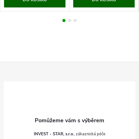
Z
á
p
a
t
INVEST - STAR, s.r.o.