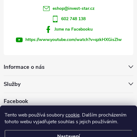
í
eshop
@
invest-star.cz
602 748 138
Jsme na Facebooku
https://www.youtube.com/watch?v=qzkHXGisZIw
Informace o nás
Služby
Facebook
Tento web používá soubory
cookie
. Dalším procházením
tohoto webu vyjadřujete souhlas s jejich používáním.
Firemní web
Nastavení