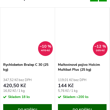
–10 %
–12 %
470 Kč
165 Kč
Rychlobeton Bralep C 30 (25
Maltovinové pojivo Holcim
kg)
Multibat Plus (25 kg)
347,52 Kč bez DPH
119,01 Kč bez DPH
420,50 Kč
144 Kč
Měrná
Měrná
16,82 Kč / 1 kg
5,76 Kč / 1 kg
cena:
cena:
Skladem
18 ks
Skladem
>200 ks
DO KOŠÍKU
DO KOŠÍKU