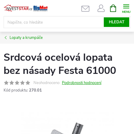
Přejít
NÁKUPNÍ
KOŠÍK
na
obsah
HLEDAT
Lopaty a krumpáče
Srdcová ocelová lopata
bez násady Festa 61000
Neohodnoceno
Podrobnosti hodnocení
Kód produktu:
270.01