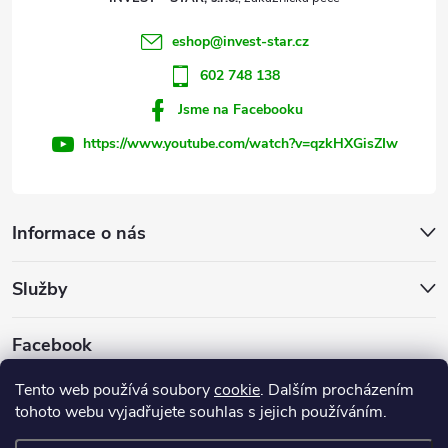
í
eshop
@
invest-star.cz
602 748 138
Jsme na Facebooku
https://www.youtube.com/watch?v=qzkHXGisZIw
Informace o nás
Služby
Facebook
Tento web používá soubory
cookie
. Dalším procházením
tohoto webu vyjadřujete souhlas s jejich používáním.
Firemní web