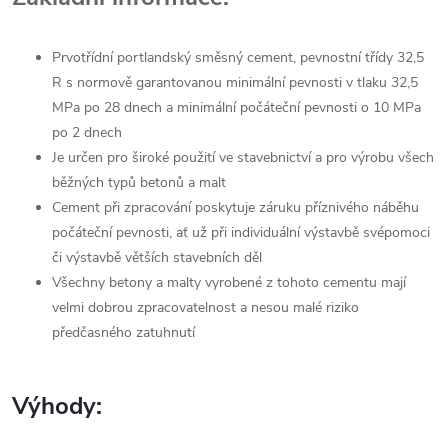
Prvotřídní portlandský směsný cement, pevnostní třídy 32,5
R s normově garantovanou minimální pevnosti v tlaku 32,5
MPa po 28 dnech a minimální počáteční pevnosti o 10 MPa
po 2 dnech
Je určen pro široké použití ve stavebnictví a pro výrobu všech
běžných typů betonů a malt
Cement při zpracování poskytuje záruku příznivého náběhu
počáteční pevnosti, ať už při individuální výstavbě svépomoci
či výstavbě větších stavebních děl
Všechny betony a malty vyrobené z tohoto cementu mají
velmi dobrou zpracovatelnost a nesou malé riziko
předčasného zatuhnutí
Výhody: