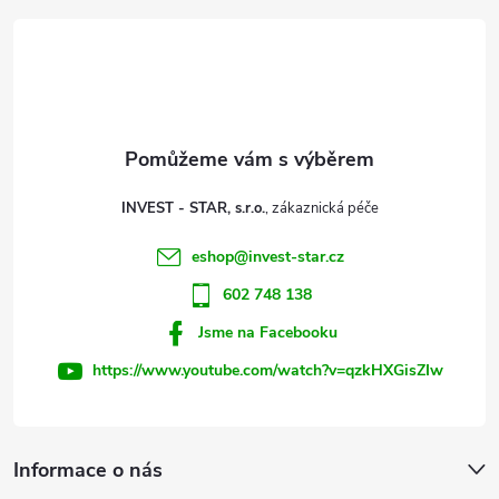
á
p
a
t
INVEST - STAR, s.r.o.
í
eshop
@
invest-star.cz
602 748 138
Jsme na Facebooku
https://www.youtube.com/watch?v=qzkHXGisZIw
Informace o nás