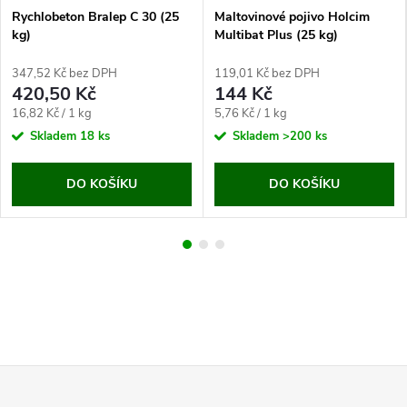
Rychlobeton Bralep C 30 (25
Maltovinové pojivo Holcim
kg)
Multibat Plus (25 kg)
347,52 Kč bez DPH
119,01 Kč bez DPH
420,50 Kč
144 Kč
Měrná
Měrná
16,82 Kč / 1 kg
5,76 Kč / 1 kg
cena:
cena:
Skladem
18 ks
Skladem
>200 ks
DO KOŠÍKU
DO KOŠÍKU
Z