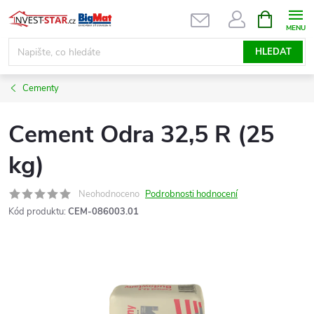
Přejít
NÁKUPNÍ
KOŠÍK
na
obsah
HLEDAT
Cementy
Cement Odra 32,5 R (25
kg)
Neohodnoceno
Podrobnosti hodnocení
Kód produktu:
CEM-086003.01